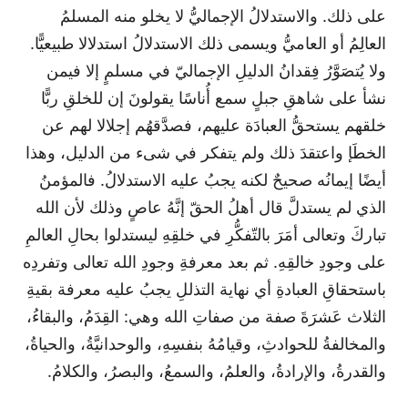
على ذلك. والاستدلالُ الإجماليُّ لا يخلو منه المسلمُ
العالِمُ أو العاميُّ ويسمى ذلك الاستدلالُ استدلالا طبيعيًّا.
ولا يُتصَوَّرُ فِقدانُ الدليلِ الإجماليّ في مسلمٍ إلا فيمن
نشأ على شاهقِ جبلٍ سمع أُناسًا يقولونَ إن للخلقِ ربًّا
خلقهم يستحقُّ العبادَة عليهم، فصدَّقهُم إجلالا لهم عن
الخطَإ واعتقدَ ذلك ولم يتفكر في شىء من الدليل، وهذا
أيضًا إيمانُه صحيحٌ لكنه يجبُ عليه الاستدلالُ. فالمؤمنُ
الذي لم يستدلَّ قال أهلُ الحقّ إنَّهُ عاصٍ وذلك لأن الله
تباركَ وتعالى أمَرَ بالتّفكُّرِ في خلقِهِ ليستدلوا بحالِ العالمِ
على وجودِ خالقِهِ. ثم بعد معرفةِ وجودِ الله تعالى وتفردِه
باستحقاقِ العبادةِ أي نهاية التذللِ يجبُ عليه معرفة بقيةِ
الثلاث عَشرَةَ صفة من صفاتِ الله وهي: القِدَمُ، والبقاءُ،
والمخالفةُ للحوادثِ، وقيامُهُ بنفسِهِ، والوحدانيَّةُ، والحياةُ،
والقدرةُ، والإرادةُ، والعلمُ، والسمعُ، والبصرُ، والكلامُ.