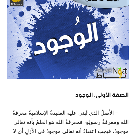
الصفة الأولى: الوجود
– الأصلُ الذي تُبنى عليه العقيدةُ الإسلاميةُ معرفةُ
الله ومعرفةُ رسولِهِ، فمعرفةُ الله هو العلمُ بأنه تعالى
موجودٌ، فيجب اعتقادُ أنه تعالى موجودٌ في الأزلِ أي لا