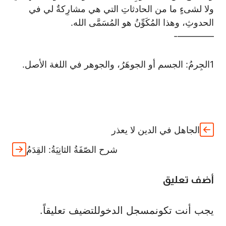
ولا لشىءٍ ما من الحادثاتِ التي هي مشارِكةٌ لي في
الحدوثِ، وهذا المُكَوِّنُ هو المُسَمَّى الله.
————-
1
الجِرمُ: الجسم أو الجوهَرُ، والجوهر في اللغة الأصل.
الجاهل في الدين لا يعذر
شرح الصّفَةُ الثانِيَةُ: القِدَمُ
أضف تعليق
يجب أنت تكون
مسجل الدخول
لتضيف تعليقاً.