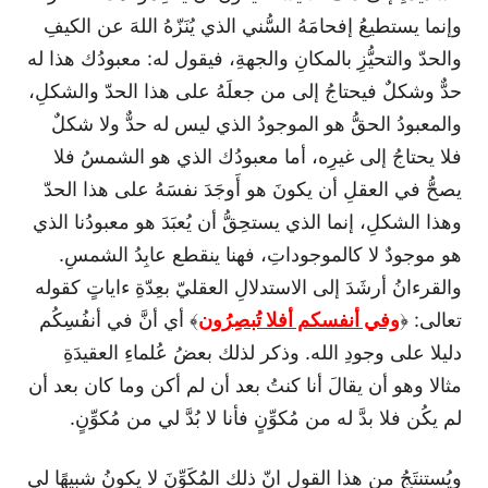
وإنما يستطيعُ إفحامَهُ السُّني الذي يُنَزّهُ اللهَ عن الكيفِ
والحدّ والتحيُّزِ بالمكانِ والجهةِ، فيقول له: معبودُك هذا له
حدٌّ وشكلٌ فيحتاجُ إلى من جعلَهُ على هذا الحدّ والشكلِ،
والمعبودُ الحقُّ هو الموجودُ الذي ليس له حدٌّ ولا شكلٌ
فلا يحتاجُ إلى غيرِه، أما معبودُك الذي هو الشمسُ فلا
يصحُّ في العقلِ أن يكونَ هو أَوجَدَ نفسَهُ على هذا الحدّ
وهذا الشكلِ، إنما الذي يستحِقُّ أن يُعبَدَ هو معبودُنا الذي
هو موجودٌ لا كالموجوداتِ، فهنا ينقطع عابِدُ الشمسِ.
والقرءانُ أرشَدَ إلى الاستدلالِ العقليّ بعِدّةِ ءاياتٍ كقوله
تعالى: ﴿
وفي أنفسكم أفلا تُبصِرُون
﴾ أي أنَّ في أنفُسِكُم
دليلا على وجودِ الله. وذكر لذلك بعضُ عُلماءِ العقيدَةِ
مثالا وهو أن يقالَ أنا كنتُ بعد أن لم أكن وما كان بعد أن
لم يكُن فلا بدَّ له من مُكوِّنٍ فأنا لا بُدَّ لي من مُكوِّنٍ.
ويُستنتَجُ من هذا القولِ انّ ذلك المُكَوِّنَ لا يكونُ شبيهًا لي