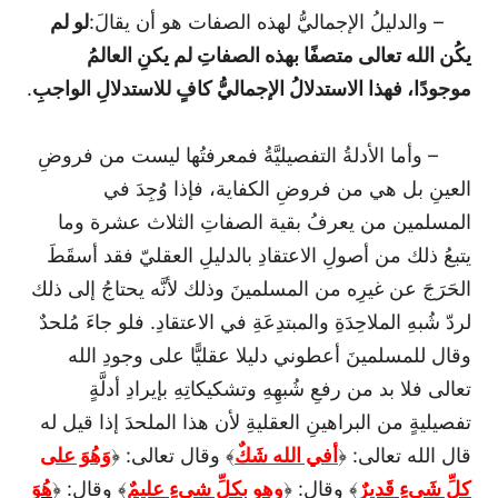
– والدليلُ الإجماليُّ لهذه الصفات هو أن يقالَ:
لو لم
يكُن الله تعالى متصفًا بهذه الصفاتِ لم يكنِ العالمُ
موجودًا، فهذا الاستدلالُ الإجماليُّ كافٍ للاستدلالِ الواجبِ
.
– وأما الأدلةُ التفصيليَّةُ فمعرفتُها ليست من فروضِ
العينِ بل هي من فروضِ الكفاية، فإذا وُجِدَ في
المسلمين من يعرفُ بقية الصفاتِ الثلاث عشرة وما
يتبعُ ذلك من أصولِ الاعتقادِ بالدليلِ العقليّ فقد أسقَطَ
الحَرَجَ عن غيرِه من المسلمينَ وذلك لأنَّه يحتاجُ إلى ذلك
لردّ شُبهِ الملاحِدَةِ والمبتدِعَةِ في الاعتقادِ. فلو جاءَ مُلحدٌ
وقال للمسلمينَ أعطوني دليلا عقليًّا على وجودِ الله
تعالى فلا بد من رفعِ شُبهِهِ وتشكيكاتِهِ بإيرادِ أدلَّةٍ
تفصيليةٍ من البراهينِ العقليةِ لأن هذا الملحدَ إذا قيل له
قال الله تعالى: ﴿
أفي الله شَكٌ
﴾ وقال تعالى: ﴿
وَهُوَ على
كلِّ شَىءٍ قَديرٌ
﴾ وقال: ﴿
وهو بكلِّ شىءٍ عليمٌ
﴾ وقال: ﴿
هُوَ