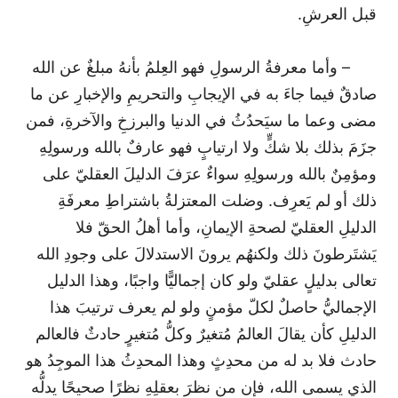
قبل العرشِ.
– وأما معرفةُ الرسولِ فهو العِلمُ بأنهُ مبلغٌ عن الله
صادقٌ فيما جاءَ به في الإيجابِ والتحريمِ والإخبارِ عن ما
مضى وعما ما سيَحدُثُ في الدنيا والبرزخِ والآخرةِ، فمن
جزَمَ بذلك بلا شكٍّ ولا ارتيابٍ فهو عارفٌ بالله ورسولِهِ
ومؤمِنٌ بالله ورسولِهِ سواءٌ عرَفَ الدليلَ العقليّ على
ذلك أو لم يَعرِف. وضلت المعتزلةُ باشتراطِ معرفَةِ
الدليلِ العقليّ لصحةِ الإيمانِ، وأما أهلُ الحقّ فلا
يَشتَرطونَ ذلك ولكنهُم يرونَ الاستدلالَ على وجودِ الله
تعالى بدليلٍ عقليّ ولو كان إجماليًّا واجبًا، وهذا الدليل
الإجماليُّ حاصلٌ لكلّ مؤمنٍ ولو لم يعرف ترتيبَ هذا
الدليلِ كأن يقالَ العالمُ مُتغيرٌ وكلُّ مُتغيرٍ حادثٌ فالعالم
حادث فلا بد له من محدِثٍ وهذا المحدِثُ هذا الموجِدُ هو
الذي يسمى الله، فإن من نظرَ بعقلِهِ نظرًا صحيحًا يدلُّه