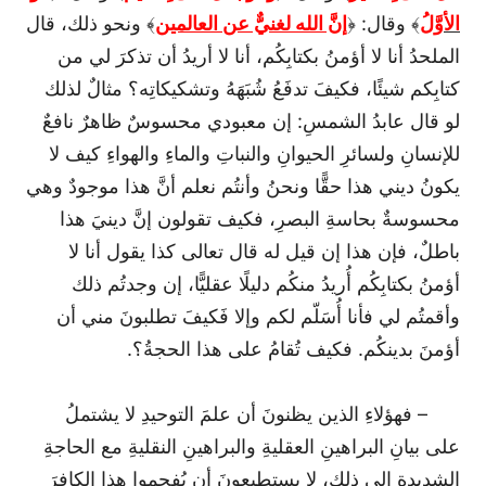
الأوَّلُ
﴾ وقال: ﴿
إنَّ الله لغنيٌّ عن العالمين
﴾ ونحو ذلك، قال
الملحدُ أنا لا أؤمنُ بكتابِكُم، أنا لا أريدُ أن تذكرَ لي من
كتابِكم شيئًا، فكيفَ تدفَعُ شُبَهَهُ وتشكيكاتِه؟ مثالٌ لذلك
لو قال عابدُ الشمسِ: إن معبودي محسوسٌ ظاهرٌ نافعٌ
للإنسانِ ولسائرِ الحيوانِ والنباتِ والماءِ والهواءِ كيف لا
يكونُ ديني هذا حقًّا ونحنُ وأنتُم نعلم أنَّ هذا موجودٌ وهي
محسوسةٌ بحاسةِ البصرِ، فكيف تقولون إنَّ دينيَ هذا
باطلٌ، فإن هذا إن قيل له قال تعالى كذا يقول أنا لا
أؤمنُ بكتابِكُم أُريدُ منكُم دليلًا عقليًّا، إن وجدتُم ذلك
وأقمتُم لي فأنا أُسَلّم لكم وإلا فَكيفَ تطلبونَ مني أن
أؤمنَ بدينكُم. فكيف تُقامُ على هذا الحجةُ؟.
– فهؤلاءِ الذين يظنونَ أن علمَ التوحيدِ لا يشتملُ
على بيانِ البراهينِ العقليةِ والبراهينِ النقليةِ مع الحاجةِ
الشديدةِ إلى ذلك، لا يستطيعونَ أن يُفحِموا هذا الكافرَ