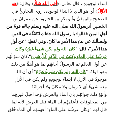
ابتداءَ لوجودِهِ ، قال تعالى: ﴿
أفي الله شَكٌ
﴾ وقال: ﴿
هو
الأوَّلُ
﴾ أي هو الذي لا ابتداءَ لوجودِهِ، روى البخاريُّ في
الصحيحِ والبيهقيُّ وأبو بكرِ بن الجارودِ عن عمرانَ بنِ
الحُصينِ أن
رسولَ الله صلى الله عليه وسلم جاءَه قومٌ من
أهلِ اليمنِ فقالوا: يا رسولَ الله جئناك لنَتَفَقَّهَ في الدينِ
ولنسألَكَ عن بدءِ هذا الأمرِ ما كانَ، وفي لفظٍ: “عن أولِ
هذا الأمر”، قال: “
كان الله ولم يكن شىءٌ غيرُهُ وكان
عرشُهُ على الماءِ وكتَبَ في الذّكرِ كُلَّ شىءٍ
“.
كانَ سؤالُهُم
عن أولِ العالمِ ثم الرسولُ أجابَهُم بما هو أهَمُّ من ذلِك
وهو قولهُ: “
كان الله ولم يكن شىءٌ غيرُهُ
” أي أن الله
موجودٌ في الأزلِ لا ابتداءَ لوجودِهِ ولم يكن في الأزلِ
معه شىءٌ أي لا زمانٌ ولا مكانٌ ولا أجرامٌ
1
.
وأتبَعَ ذلك جوابَهُم بأن الماءَ والعرشَ وُجِدا قبلَ غيرهِما
من المخلوقاتِ فأعلمهُم أن الماء قبل العرشِ لأنه لما
قال لهم “وكان عرشُهُ على الماءِ” أفهمَهُم أن الماءَ خُلق