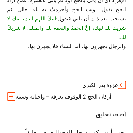
الإفراد أي أن يأتي بالحج أولا ثم يأتي بالعمرة، فمن أراد
الحج يقول: نويت الحج وأحرمتُ به لله تعالى. ثم
يستحب بعد ذلك أن يلبي فيقول:
لبيكَ اللهم لبيك، لبيكَ لا
شريك لك لبيك، إنَّ الحمدَ والنعمة لك والملك، لا شريكَ
لك
.
والرجال يجهرون بها، أما النساء فلا يجهرن بها.
غزوة بدر الكبرى
أركان الحج 2 الوقوف بعرفة – واجباته وسننه
أضف تعليق
يجب أنت تكون
مسجل الدخول
لتضيف تعليقاً.