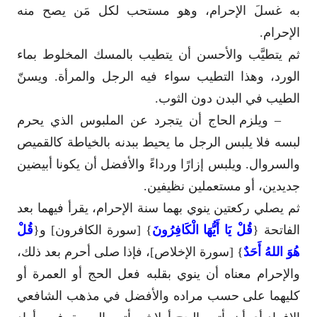
به غسلَ الإحرام، وهو مستحب لكل مَن يصح منه
الإحرام.
ثم يتطيَّب والأحسن أن يتطيب بالمسك المخلوط بماء
الورد، وهذا التطيب سواء فيه الرجل والمرأة. ويسنّ
الطيب في البدن دون الثوب.
–
ويلزم الحاج أن يتجرد عن الملبوس الذي يحرم
لبسه فلا يلبس الرجل ما يحيط ببدنه بالخياطة كالقميص
والسروال. ويلبس إزارًا ورداءً والأفضل أن يكونا أبيضين
جديدين، أو مستعملين نظيفين.
ثم يصلي ركعتين ينوي بهما سنة الإحرام، يقرأ فيهما بعد
الفاتحة {
قُلْ يَا أَيُّهَا الْكَافِرُونَ
} [سورة الكافرون] و{
قُلْ
هُوَ اللهُ أَحَدٌ
} [سورة الإخلاص]، فإذا صلى أحرم بعد ذلك،
والإحرام معناه أن ينوي بقلبه فعل الحج أو العمرة أو
كليهما على حسب مراده والأفضل في مذهب الشافعي