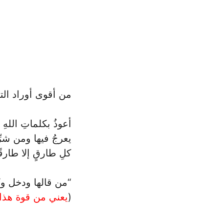
من أقوى أوراد ال
أعوذُ بكلماتِ اللهِ
يعرجُ فيها ومن شرِّ 
كلِ طارقٍ إلا طارقً
“من قالها ودخل وك
(
يعني من قوة هذا