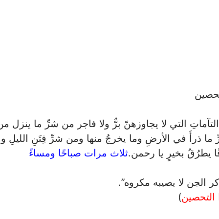
تحصين
 التآماتِ التي لا يجاوزهنّ برٌّ ولا فاجر من شرِّ ما ينزل 
ما ذرأَ في الأرضِ وما يخرجُ منها ومن شرِّ فِتَنِ الليلِ وا
ا يطرُقُ بخيرٍ يا رحمن.
ثلاث مرات صباحًا ومساءً
ر الجن لا يصيبه مكروه”.
 التحصين
)