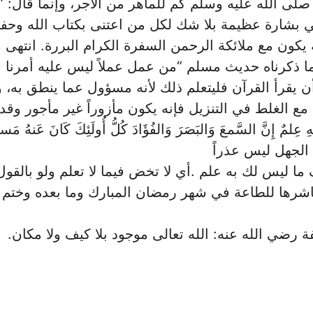
لى الله عليه وسلم كم للماهر من الأجر، وإنما قال: “
ي بشارة عظيمة بلا شك لكل من اعتنى بكتاب ‏الله وحف
ه يكون مع ملائكة الرحمن السفرة ‏الكرام البررة. انتهى
ما ذكرناه حديث ‏مسلم “من عمل عملاً ليس عليه أمرنا ف
ن يقرأ ‏القرآن فليتعلم ذلك لأنه مسؤول عما ينطق به، 
 مع الغلط في التنزيل فإنه يكون مأزوراً غير مأجور وقد قال
 عِلمٌ إِنَّ السَّمعَ وَالبَصَرَ وَالفُؤَادَ كُلُّ أُولَئِكَ كَانَ عَنهُ ‏م
 ما ليس لك به علم .أي لا تخض فيما لا تعلم ولو بالقول
وناشرها للطاعة في شهر رمضان المبارك وما بعده وختم لن
فة رضي الله عنه: الله تعالى موجود بلا كيف ولا مكان.‏