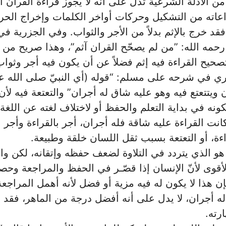
من الأدلة الشرعية تدلّ على أنه لا يجوز قراءة القرآن ‏
عاته من التشكيل وحركات أواخر الكلمات ‏وإخراج الح
د خرج بالإثم بدلاً من ‏الأجر والثواب. وفي الجزرية في
حمه الله: ‏‏”من لم يصحّح القران آثم”، وهذا صريح من 
صحيح القراءة فيه إثم فضلاً عن أن يكون فيه أجر وثواب.
ري في شرحه على مسلم: “قوله (أي النبيّ صلى الله عل
 ويتتعتع فيه وهو عليه شاق له أجران” والتعتعة فيه ‏لأن
نه في بداية التعلم والحفظ أو لاختلاف ‏لغته عن اللغة 
ا كانت القراءة عليه شاقة فله ‏أجران، أجر بالقراءة وأجر ا
ة، أو التعتعة ‏بسبب ثقل اللسان خلقة وطبيعة.‏
هو الذي يتردد في التلاوة لضعف حفظه وإتقانه، لكن والل
لأقوى لأنّ الإنسان إذا قصّـر في الحفظ ‏والمراجعة وح
فإن هذا لا يكون له فيه مزية ‏أو فضل لأنه أهمل المراجعة
له أجران، لا يدل على أنه أفضل درجة من الماهر، فقد ‏
رته.‏