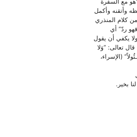
هو ‏مع السفرة
ظه وأتقنه وأكمل
 من كلام المنذري
هو ردّ” أي
ولا يكفي أن يقول
 تعالى: ‏‏”وَلا
َسـئُولاً” (الإسراء،
ا بخير.