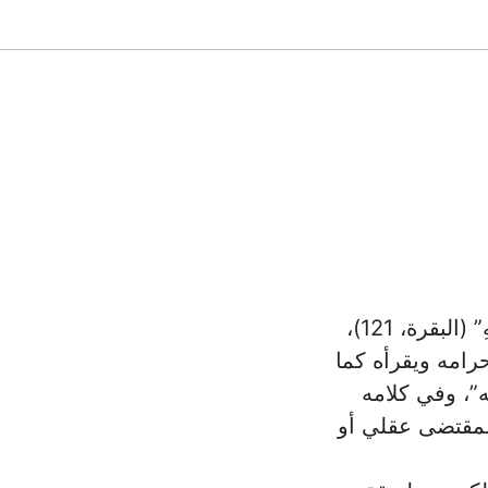
الله تعالى امتدح قوماً فقال فيهم: “الَّذِينَ ءاتَينَاهُمُ الكِتَابَ يَتلُونَهُ حَقَّ تِلَاوَتِهِ” ‏‏(البقرة، 121)،
حرامه ويقرأه كما
له”، وفي كلامه
 لمقتضى عقلي أو