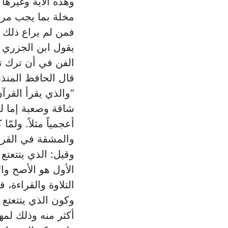
وهذه الآية وغيرها 
مخلة بما يجب مرا
فمن لم يراع ذلك فق
يقول ابن الجزري ر
الفن في أن ترك ‏ت
قال الحافظ المنذ
“والذي يقرأ القرآن
شاقة وصعبة إما لكو
أعجمياً مثلاً. ولمّ
والمشقة في القراء
وقيل: الذي يتتعتع 
الأول هو الأصح وا
التلاوة والقراءة، 
وكون الذي يتتعتع 
أكثر منه وذلك لمها