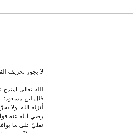
لا يجوز تحريف الق
قال ابن مسعود: “وا
أنزله الله، ولا يح
رضي الله عنه فوائ
نقليّ على ما ‏يواف