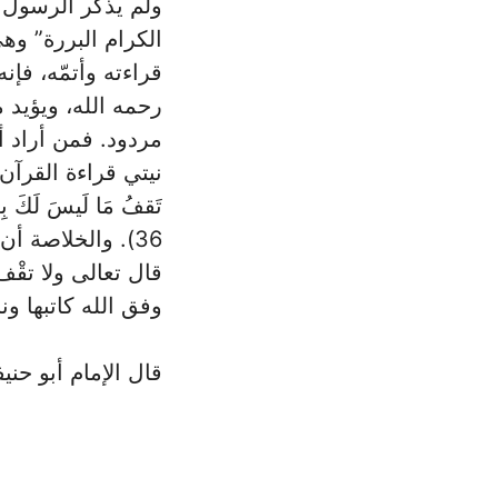
ولم يذكر الرسول ص
الكرام البررة” وه
قراءته وأتمّه، فإن
رحمه الله، ويؤيد 
مردود. فمن أراد أ
نيتي قراءة ‏القرآن
تَقفُ مَا لَيسَ لَكَ بِهِ
36). والخلاصة أن الجهل ليس عذراً
قال تعالى ولا تقْف
وفق الله كاتبها ‏
قال الإمام أبو حني