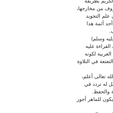
الكريم بطريقة
روف من مخارجها،
 علم التجويد
أحد أئمة هذا
‏
يه ‏وسلم)
 القراءة عليه
العربية لكونه
لتعتعة في التلاوة
ه ‏تعالى أعلم،
صل له تردد في
 والحفظ.‏
يكون للماهر أجور