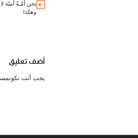
نحن أمّـةٌ أميّة
وهكذا
أضف تعليق
يجب أنت تكون
مسج