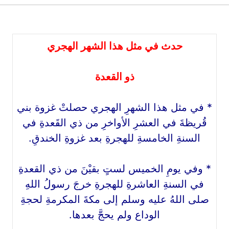
حدث في مثل هذا الشهر الهجري
ذو القعدة
* في مثل هذا الشهرِ الهجري حصلتْ غزوة بني
قُريظةَ في العشرِ الأواخرِ من ذي القَعدةِ في
السنةِ الخامسةِ للهجرةِ بعد غزوةِ الخندقِ.
* وفي يومِ الخميس لستٍ بقيْنَ من ذي القعدةِ
في السنةِ العاشرةِ للهجرةِ خرجَ رسولُ اللهِ
صلى اللهُ عليه وسلم إلى مكةَ المكرمةِ لحجةِ
الوداع ولم يحجَّ بعدها.