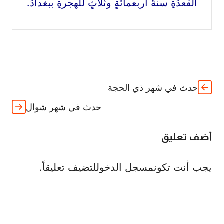
القعدَةِ سنةَ أربعمائةٍ وثلاثٍ للهجرةِ ببغدادَ.
حدث في شهر ذي الحجة
حدث في شهر شوال
أضف تعليق
يجب أنت تكون
مسجل الدخول
لتضيف تعليقاً.