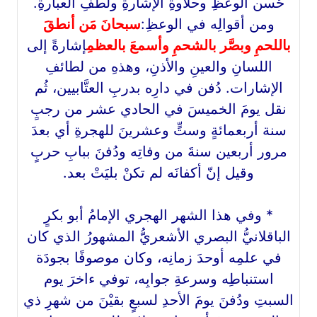
حُسن الوعظِ وحلاوةِ الإشارةِ ولطفِ العبارةِ.
ومن أقوالِه في الوعظِ:
سبحانَ مَن أنطقَ
باللحمِ وبصَّر بالشحمِ وأسمعَ بالعظمِ
إشارةً إلى
اللسانِ والعينِ والأذنِ، وهذهِ من لطائفِ
الإشارات. دُفن في دارِه بدربِ العتَّابيين، ثُم
نقل يومَ الخميسَ في الحادي عشر من رجبٍ
سنة أربعمائةٍ وستٍّ وعشرينَ للهجرةِ أي بعدَ
مرور أربعين سنةَ من وفاتِه ودُفنَ ببابِ حربٍ
وقيل إنّ أكفانَه لم تكنْ بليَتْ بعد.
* وفي هذا الشهر الهجري الإمامُ أبو بكرٍ
الباقلانيُّ البصري الأشعريُّ المشهورُ الذي كان
في علمِه أوحدَ زمانِه، وكان موصوفًا بجودَة
استنباطِه وسرعةِ جوابِه، توفي ءاخرَ يوم
السبتِ ودُفنَ يومَ الأحدِ لسبعٍ بقيْنَ من شهرِ ذي