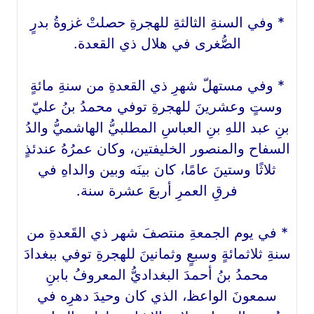
* وفي السنةِ الثالثةِ للهجرةِ حصلتْ غزوةُ بدرٍ
الصُّغرى في هلال ذي القعدة.
* وفي مستهلّ شهرِ ذي القعدةِ من سنةِ مائةٍ
وستٍ وعشرينَ للهجرةِ توفي محمدُ بنُ عليّ
بنِ عبد اللهِ بنِ العباسِ المطلبيُّ الهاشميُّ والدُ
السفاح والمنصور الخليفتين، وكان عمرُهُ عندئذٍ
ثلاثًا وستينَ عامًا، كان بينَه وبين والداهِ في
فرقِ العمرِ أربعَ عشرة سنة.
* في يوم الجمعةِ منتصفَ شهر ذي القَعدةِ من
سنةِ ثلاثمائةٍ وسبعٍ وثمانينَ للهجرةِ توفي ببغدادَ
محمدُ بنُ أحمدَ البغداديُّ المعروفُ بابنِ
سمعونَ الواعظ، الذي كان وحيدَ دهرِه في