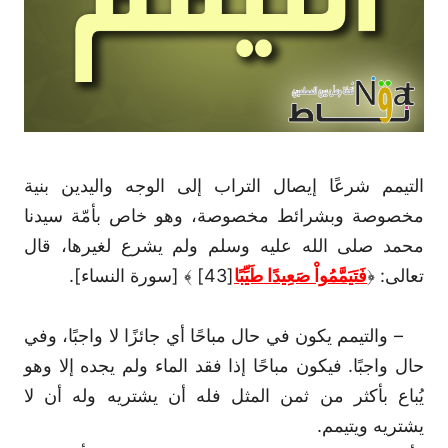
التيمم شرعًا إيصال التراب إلى الوجه واليدين بنية
مخصوصة وبشرائط مخصوصة، وهو خاص بأمّة سيدنا
محمد صلى الله عليه وسلم ولم يشرع لغيرها، قال
تعالى: ﴿
فَتَيَمَّمُواْ صَعِيدًا طَيِّبًا
[43] ﴾ [سورة النساء].
– والتيمم يكون في حال مباحًا أي جائزًا لا واجبًا، وفي
حال واجبًا. فيكون مباحًا إذا فقد الماء ولم يجده إلا وهو
يُباع بأكثر من ثمن المثل فله أن يشتريه وله أن لا
يشتريه ويتيمم.