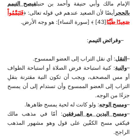
الإمام مالك وأبي حنيفة وأحمد بن حنبل
فيصح التيمم
بالحجر
أيضًا لأن الصعيد عندهم في قوله تعالى: ﴿
فَتَيَمَّمُواْ
صَعِيدًا طَيِّبًا
[43] ﴾ [سورة النساء]: هو وجه الأرض.
–
وفرائض التيمم
:
–
النقل
: أي نقل التراب إلى العضو الممسوح.
–
والنية
: كنية استباحة فرض الصلاة أو استباحة الطواف
أو مس المصحف، ويجب أن تكون النية مقترنة بنقلِ
التراب إلى العضو الممسوح وأن تستدام إلى أن يمسح
جزءًا من الوجه.
–
ومسح الوجه
: ولو كانت له لحية يمسح ظاهرها.
–
ومسح اليدين مع المرفقين
: أمّا في مذهب مالك
فيكفي مسح الكفّين على قول وهو مشهور المذهب
الراجح.