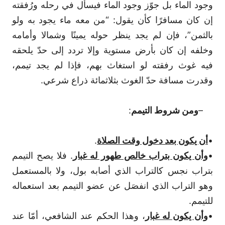
وجود الماء بل جوّز وجود الماء فيسأل في رحله ورُفقته
إن كان مسافرًا كأن يقول: “من معه ماء يجود به ولو
بالثمن”، فإن لم يجد ينظر حوله يمينًا وشمالا وأمامه
وخلفه إن كان بأرض مستوية وإلا تردد إلى حدّ يلحقه
فيه غوث رفقته لو استغاث بهم، فإذا لم يجد تيمم،
وقدرت مسافة حدّ الغوث بثلاثمائة ذراع شرعي.
–
ومن شروط التيمم
:
•
أن يكون بعد دخول وقت الصلاة
.
•
وأن يكون بتراب خالص طهور له غبار
. فلا يصح التيمم
بتراب نجس كالتراب الذي أصابه بول، ولا بالمستعمل
وهو التراب الذي انفصَل عن عضو التيمم بعد استعماله
للتيمم.
•
وأن يكون له غبار
، وهذا الحكم عند الشافعي، أمّا عند