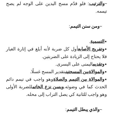
–
والترتيب
: فلو قدّم مسح اليدين على الوجه لم يصح
تيممه.
–
ومن سنن التيمم
:
•
التسمية
.
•
وتفريج الأصابع
أول كل ضربة لأنه أبلغ في إثارة الغبار
فلا يحتاج إلى الزيادة على الضربتين.
•
وتقديم
اليمنى على اليسرى.
•
والموالاة
بين المسحتين
بتقدير المسح غسلًا.
•
والموالاة بين التيمم والصلاة
وهو واجب في تيمم دائم
الحدث كما في وضوئه.
ويسن نزع الخاتم
للضربة الأولى
وهو واجب للثانية كي يصل التراب إلى محله.
–
والذي يبطل التيمم
: