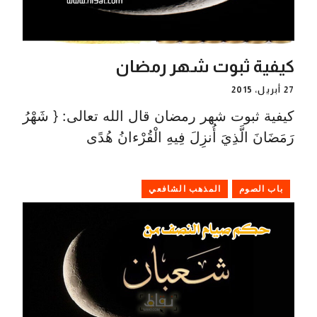
كيفية ثبوت شهر رمضان
27 أبريل، 2015
كيفية ثبوت شهر رمضان قال الله تعالى: { شَهْرُ
رَمَضَانَ الَّذِيَ أُنزِلَ فِيهِ الْقُرْءانُ هُدًى
باب الصوم
المذهب الشافعي