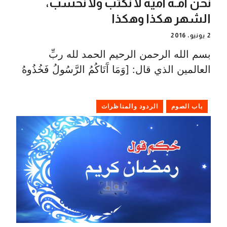
نحن أمّـةٌ أميّة لا نكتب ولا نحسب،
الشهر هكذا وهكذا
2 يونيو، 2016
بسم الله الرحمن الرحيم الحمد لله ربِّ
العالمين الذي قال: [وَمَا آَتَاكُمُ الرَّسُولُ فَخُذُوهُ
باب الصوم
الردود والمناظرات