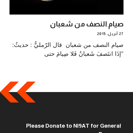
صيام النصف من شعبان
27 أبريل، 2015
صيام النصف من شعبان قال الرّمليُّ : حديثُ:
“إذَا انتَصفَ شَعبانُ فَلا صِيامَ حتى
Please Donate to NI9AT for General