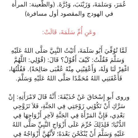
عُمَرَ، وَسَلمَةَ، وَزَيْنَبَ، وَدُرَّةَ. (والظَّعينة: المرأَة
في الهودج والمقصود أول مسافرة)
وعَنِ أُمِّ سَلَمَةَ، قَالَتْ:
لَمَّا تُوُفِّيَ أَبُو سَلَمَةَ، أَتَيْتُ النَّبِيَّ صَلَّى اللهُ عَلَيْهِ
وَسَلَّمَ فَقُلْتُ: كَيْفَ أَقُوْلُ؟ قَالَ: (قُوْلِي: اللَّهُمَّ
اغْفِرْ لَنَا وَلَهُ، وَأَعْقِبْنِي مِنْهُ عُقْبَى صَالِحَةً). فَقُلْتُهَا،
فَأَعْقَبَنِي اللهُ مُحَمَّدًا صَلَّى اللهُ عَلَيْهِ وَسَلَّمَ.
وروى أَبو إِسْحَاقَ عَنْ حُذَيْفَةَ: أَنَّهُ قَالَ لامْرَأَتِهِ: إِنْ
سَرَّكِ أَنْ تَكُوْنِي زَوْجَتِي فِي الجَنَّةِ، فَلاَ تَزَوَّجِي
بَعْدِي، فَإِنَّ المَرْأَةَ فِي الجَنَّةِ لآخِرِ أَزْوَاجِهَا فِي
الدُّنْيَا؛ فَلِذَلِكَ حُرِّمَ عَلَى أَزْوَاجِ النَّبِيِّ صَلَّى اللهُ
عَلَيْهِ وَسَلَّمَ أَنْ يُنْكَحْنَ بَعْدَهُ؛ لأَنَّهُنَّ أَزْوَاجُهُ فِي