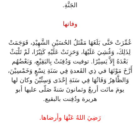
الجَنَّةِ.
وفاتها
عُمِّرَتْ حَتَّى بَلَغَهَا مَقْتَلُ الحُسَيْنِ الشَّهِيْدِ، فَوَجَمَتْ
لِذَلِكَ، وَغُشِيَ عَلَيْهَا، وَحَزِنَتْ عَلَيْهِ كَثِيْرًا، لَمْ تَلْبَثْ
بَعْدَهُ إِلاَّ يَسِيْرًا. توفيت وَدُفِنَتْ بِالبَقِيْعِ، وَبَعْضُهُم
أَرَّخَ مَوْتَهَا في ذِي القَعدةِ فِي سَنَةِ تِسْعٍ وَخَمْسِيْنَ،
وَالظَّاهِرُ وَفَاتُهَا فِي سَنَةِ إِحْدَى وَسِتِّيْنَ وكان لها
يومَ ماتَت أربعٌ وثمانونَ سَنةً صَلّى عليها أبو
هريرة ودُفِنت بالبقيع.
رَضِيَ اللهُ عَنْهَا وأرضاها.