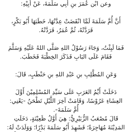
وعن ابْن عُمَرَ بنِ أَبِي سَلَمَةَ، عَنْ أَبِيْهِ:
أَنَّ أُمَّ سَلَمَةَ لَمَّا انْقَضَتْ عِدَّتُهَا، خَطَبَهَا أَبُو بَكْرٍ،
فَرَدَّتْهُ، ثُمَّ عُمَرُ، فَرَدَّتْهُ.
فَمَا لَبِثْتُ، وَجَاءَ رَسُوْلُ اللهِ صَلَّى اللهُ عَلَيْهِ وَسَلَّمَ
فَقَامَ عَلَى البَابِ فَذَكَرَ الخِطْبَةَ فَخَطَبَ.
وَعَنِ المُطَّلِبِ بنِ عَبْدِ اللهِ بنِ حَنْطَبٍ، قَالَ:
دَخَلَتْ أَيِّمُ العَرَبِ عَلَى سَيِّدِ المُسْلِمِيْنَ أَوَّلَ
العِشَاءِ عَرُوْسًا، وَقَامَتْ آخِرَ اللَّيْلِ تَطْحَنُ -يَعْنِي:
أُمَّ سَلَمَةَ-.
قَالَ مُصْعَبٌ الزُّبَيْرِيُّ: هِيَ أَوَّلُ ظَعِيْنَةٍ، دَخَلَتِ
المَدِيْنَةَ مُهَاجِرَةً؛ فَشَهِدَ أَبُو سَلَمَةَ بَدْرًا؛ وَوَلَدَتْ لَهُ: