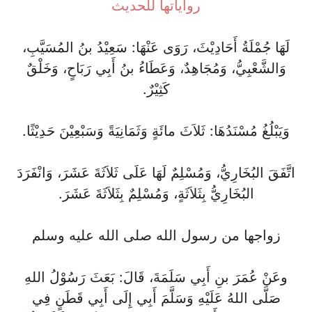
رواياتها للحديث
لَهَا جُمْلَةُ أَحَادِيْثَ، رَوَى عَنْهَا: سَعِيْدُ بنُ المُسَيَّبِ،
وَالشَّعْبِيُّ، وَمُجَاهِدٌ، وَعَطَاءُ بنُ أَبِي رَبَاحٍ، وَخَلْقٌ
كَثِيْرٌ.
وَيَبْلُغُ مُسْنَدُهَا: ثَلاَثَ مائَةٍ وَثَمَانِيَةً وَسَبْعِيْنَ حَدِيْثًا.
اتَّفَقَ البُخَارِيُّ، وَمُسْلِمٌ لَهَا عَلَى ثَلاَثَةَ عَشَرَ، وَانْفَرَدَ
البُخَارِيُّ بِثَلاَثَةٍ، وَمُسْلِمٌ بِثَلاَثَةَ عَشَرَ.
زواجها من رسول الله صلى الله عليه وسلم
وعَنْ عُمَرَ بنِ أَبِي سَلَمَةَ، قَالَ: بَعَثَ رَسُوْلُ اللهِ
صَلَّى اللهُ عَلَيْهِ وَسَلَّمَ أَبِي إِلَى أَبِي قَطَنٍ فِي