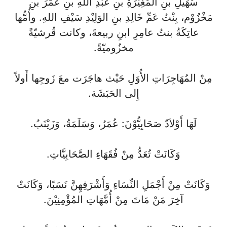
سُهَيلِ بنِ المُغِيْرَةِ بنِ عَبْدِ اللهِ بنِ عُمَرَ بنِ
مَخْزُوْم، بِنْتُ عَمِّ خَالِدِ بنِ الوَلِيْدِ سَيْفِ اللهِ. وأُمُّها
عاتِكَةُ بنتُ عامِرِ ابنِ ربيعةَ، وكانت قُرشيّةً
مخزُوميّةً.
مِنْ المُهَاجِرَاتِ الأُوَلِ حَيْث هاجَرَت معَ زَوجِها أَولاً
إِلى الحَبَشَة.
لَهَا أَوْلاَدٌ صَحَابِيُّوْنَ: عُمَرُ، وَسَلَمَةُ، وَزَيْنَبُ.
وَكَانَتْ تُعَدُّ مِنْ فُقَهَاءِ الصَّحَابِيَّاتِ.
وَكَانَتْ مِنْ أَجْمَلِ النِّسَاءِ وَأَشْرَفِهِنَّ نَسَبًا، وَكَانَتْ
آخِرَ مَنْ مَاتَ مِنْ أُمَّهَاتِ المُؤْمِنِيْنَ.