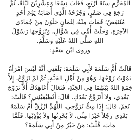
المُحَرَّمِ سنَةَ أَرْبَعٍ، فَغَابَ تِسْعًا وَعِشْرِيْنَ لَيْلَةً، ثُمَّ
رَجَعَ فِي صَفَرٍ، وَجُرْحُهُ الَّذِي أَصَابَهُ يَوْمَ أُحُدٍ
مُنْتَقِضٌ؛ فَمَاتَ مِنْهُ، لِثَمَانٍ خَلَوْنَ مِنْ جُمَادَى
الآخِرَةِ، وَحَلَّتْ أُمِّي فِي شَوَّالٍ، وَتَزَوَّجَهَا رَسُوْلُ
اللهِ صَلَّى اللهُ عَلَيْهِ وَسَلَّمَ.
وروى ابْن سَعْدٍ:
قَالَتْ أُمُّ سَلَمَةَ لأَبِي سَلَمَةَ: بَلَغَنِي أَنَّهُ لَيْسَ امْرَأَةٌ
يَمُوْتُ زَوْجُهَا، وَهُوَ مِنْ أَهْلِ الجَنَّةِ، ثُمَّ لَمْ تَزَوَّجْ، إِلاَّ
جَمَعَ اللهُ بَيْنَهُمَا فِي الجَنَّةِ، فَتَعَالَ أُعَاهِدْكَ أَلاَّ تَزَوَّجَ
بَعْدِي، ولاَ أَتَزَوَّجُ بَعْدَكِ. قَالَ: أَتُطِيْعِيْنَنِي؟ قَالَتْ:
نَعَمْ. قَالَ: إِذَا مِتُّ تَزَوَّجِي، اللَّهُمَّ ارْزُقْ أُمَّ سَلَمَةَ
بَعْدِي رَجُلاً خَيْرًا مِنِّي، لاَ يُحْزِنُهَا وَلاَ يُؤْذِيْهَا. فَلَمَّا
مَاتَ، قُلْتُ: مَنْ خَيْرٌ مِنْ أَبِي سَلَمَةَ؟