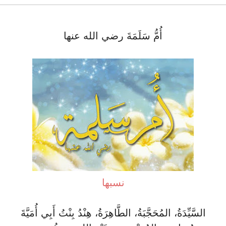
أُمُّ سَلَمَةَ رضي الله عنها
نسبها
السَّيِّدَةُ، المُحَجَّبَةُ، الطَّاهِرَةُ، هِنْدُ بِنْتُ أَبِي أُمَيَّةَ