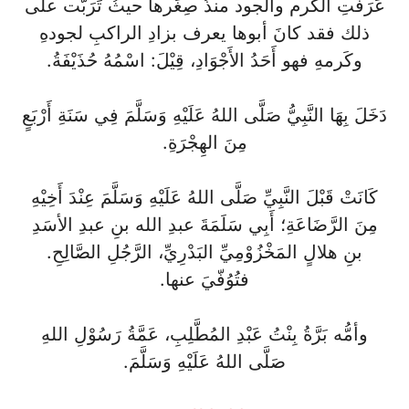
عَرَفَتِ الكَرم والجود منذُ صِغَرها حيثُ تَرَبَّت على
ذلك فقد كانَ أبوها يعرف بزادِ الراكبِ لجودهِ
وكَرمهِ فهو أَحَدُ الأَجْوَادِ، قِيْلَ: اسْمُهُ حُذَيْفَةُ.
دَخَلَ بِهَا النَّبِيُّ صَلَّى اللهُ عَلَيْهِ وَسَلَّمَ فِي سَنَةِ أَرْبَعٍ
مِنَ الهِجْرَةِ.
كَانَتْ قَبْلَ النَّبِيِّ صَلَّى اللهُ عَلَيْهِ وَسَلَّمَ عِنْدَ أَخِيْهِ
مِنَ الرَّضَاعَةِ؛ أَبِي سَلَمَةَ عبدِ الله بنِ عبدِ الأسَدِ
بنِ هلالٍ المَخْزُوْمِيِّ البَدْرِيِّ، الرَّجُلِ الصَّالِحِ.
فتُوُفّيَ عنها.
وأمُّه بَرَّةُ بِنْتُ عَبْدِ المُطَّلِبِ، عَمَّةُ رَسُوْلِ اللهِ
صَلَّى اللهُ عَلَيْهِ وَسَلَّمَ.