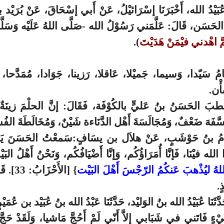
ا عُبَيْدُ الله، أَخْبَرَنَا إسْرَائيْلُ، عَنْ أَبي إسْحَاقَ، عَنْ بُرَيْد
حَسَن، قَالَ: عَلَّمَني رَسُوْلُ الله -صَلَّى اللهُ عَلَيْه وَسَلَّمَ- 
ُمَّ اهْدني فيْمَنْ هَدَيْتَ
).
مَامُ سَيّدا، وَسيما، جَميْلا، عَاقلا، رَزينا، جَوَادا، مُمَدَّحا، خ
أْن.
َ الحَسَنُ بنُ عَليٍّ بالكُوْفَة، فَقَالَ: إنَّ الحلْمَ زينَةٌ، و
سَّفَهَ ضَعْفٌ، وَمُجَالَسَةَ أَهْل الدَّنَاءة شَيْنٌ، وَمُخَالَطَةَ الفُسّ
لعَوَّامُ بنُ حَوْشَبٍ، عَنْ هلاَل بن يسَافٍ:سَمعْتُ الحَسَنَ يَخ
 الله فيْنَا، فَإنَّا أُمَرَاؤُكُم، وَإنَّا أَضْيَافُكُم، وَنَحْنُ أَهْلُ البَ
ُ اللهُ ليُذْهبَ عَنكُمُ الرّجْسَ أَهْلَ البَيْت
} [الأَح
ٍ.
دَّثَنَا عُبَيْدُ الله بنُ الوَليْد، حَدَّثَنَا عَبْدُ الله بنُ عُبَيْد بن عُمَي
ءٍ فَاتَني في شَبَابي إلاَّ أَنّي لَمْ أَحُجَّ مَاشيا، وَلَقَدْ حَجّ