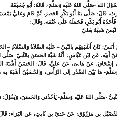
سُوْلَ الله -صَلَّى اللهُ عَلَيْه وَسَلَّمَ-. قَالَهُ: أَبُو جُحَيْفَةَ.
ث، قَالَ: صَلَّى بنَا أَبُو بَكْرٍ العَصرَ، ثُمَّ قَامَ وَعَليٌّ يَمْش
أَخَذَهُ أَبُو بَكْرٍ، فَحَمَلَهُ عَلَى عُنُقه، وَقَالَ:
 لَيْسَ شَبيْهٌ بعَليّ
َ أَنَسٌ: كَانَ أَشْبَهَهُم بالنَّبيّ – عَلَيْه الصَّلاَةُ وَالسَّلاَمُ – ا
 أَبيْه، عَن ابْن عَبَّاسٍ: أَنَّهُ شَبَّهَ الحَسَنَ بالنَّبيّ -صَلَّى الل
ي إسْحَاقَ، عَنْ هَانئ، عَنْ عَليٍّ، قَالَ: الحَسَنُ أَشْبَهُ ا
َسَلَّمَ- مَا بَيْنَ الصَّدْر إلَى الرَّأْس، وَالحُسَيْنُ أَشْبَهُ ب
نَّبيُّ -صَلَّى اللهُ عَلَيْه وَسَلَّمَ- يَأخُذُني وَالحَسَنَ، وَيَقُوْلُ: (
ُضَيْل بن مَرْزُوْقٍ: عَنْ عَديّ بن ثَابتٍ، عَن البَرَاء: قَالَ ال