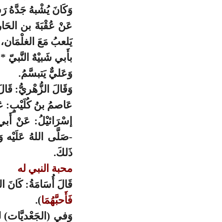
وَكَانَ يُشْبهُ جَدَّهُ رَ
عَنْ عُقْبَةَ بن الحَار
يَلعبُ مَعَ الغلْمَان، فَ
بأَبي شَبيْهٌ النَّبيّ *
وَعَليٌّ يَتبسَّمُ.
وَقَالَ الزُّهْريُّ: قَال
عَاصمُ بنُ كُلَيْبٍ: عَنْ
إسْرَائيْلُ: عَنْ أَب
-صَلَّى اللهُ عَلَيْه و
ذَلكَ.
محبة النبي له
قَالَ أُسَامَةُ: كَانَ ال
فَأَحبَّهُمَا
).
وَفي (الجَعْديَّات) لف