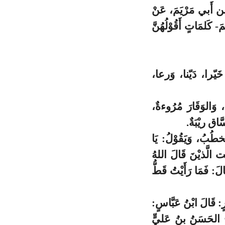
 بن أَبي مَرْيَمَ، عَنْ
كَلمَاتٍ أَقُوْلُهُنَّ
َيّرا، دَيّنا، وَرعا،
َالوَقَارَ مُرُوءةٌ،
َاق ريْبَةٌ.
طُبُ، وَيَقُوْلُ: يَا
يْت الَّذيْنَ قَالَ اللهُ
ْزَابُ: 33]. قَالَ: فَمَا رَأَيْتُ قَطُّ
ْرٍ: قَالَ ابْنُ عَبَّاسٍ:
َ الحَسَنُ بنُ عَليٍّ