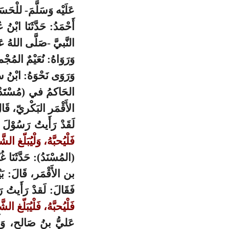
عَلَيْه وَسَلَّمَ- للْحَ
أَحْمَدُ: حَدَّثَنَا ابْن
النَّبيَّ -صَلَّى اللهُ ع
وَرَوَاهُ: نُعَيْمٌ المُج
وَرَوَى نَحْوَهُ: ابْنُ س
الحَاكمُ في (مُسْتَد
الأَقْمَر البَكْريّ، قَا
لَقَدْ رَأَيتُ رَسُوْلَ
فَلْيُحبَّهُ، وَلْيُبَلّغ ال
(المُسْنَدُ): حَدَّثَنَا
بن الأَقْمَر، قَالَ: بَي
فَقَالَ: لَقدْ رَأَيتُ 
فَلْيُحبَّهُ، فَلْيُبَلّغ ال
عَليُّ بنُ صَالحٍ، وَأ