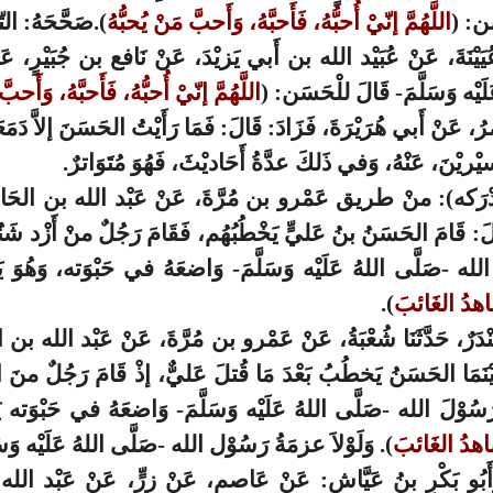
سَن: (
اللَّهُمَّ إنّيْ أُحبُّهُ، فَأَحبَّهُ، وَأَحبَّ مَنْ يُحبُّهُ
).صَحَّحَهُ: الت
ُ عُيَيْنَةَ، عَنْ عُبَيْد الله بن أَبي يَزيْدَ، عَنْ نَافع بن جُبَيْرٍ، عَن
َلَيْه وَسَلَّمَ- قَالَ للْحَسَن: (
اللَّهُمَّ إنّيْ أُحبُّهُ، فَأَحبَّهُ، وَأَحبَّ
ْمرُ، عَنْ أَبي هُرَيْرَةَ، فَزَادَ: قَالَ: فَمَا رَأَيْتُ الحَسَنَ إلاَّ دَم
يْريْنَ، عَنْهُ، وَفي ذَلكَ عدَّةُ أَحَاديْثَ، فَهُوَ مُتَوَاترٌ.
ْرَكه): منْ طريق عَمْرو بن مُرَّةَ، عَنْ عَبْد الله بن الحَا
لَ: قَامَ الحَسَنُ بنُ عَليٍّ يَخْطُبُهُم، فَقَامَ رَجُلٌ منْ أَزْد شَنُو
 الله -صَلَّى اللهُ عَلَيْه وَسَلَّمَ- وَاضعَهُ في حَبْوَته، وَهُوَ يَ
شَّاهدُ الغَائبَ
).
 غُنْدَرٌ، حَدَّثَنَا شُعْبَةُ، عَنْ عَمْرو بن مُرَّةَ، عَنْ عَبْد الله ب
ْنَمَا الحَسَنُ يَخطُبُ بَعْدَ مَا قُتلَ عَليٌّ، إذْ قَامَ رَجُلٌ منَ ا
رَسُوْلَ الله -صَلَّى اللهُ عَلَيْه وَسَلَّمَ- وَاضعَهُ في حَبْوَته يَ
شَّاهدُ الغَائبَ
). وَلَوْلاَ عزمَةُ رَسُوْل الله -صَلَّى اللهُ عَلَيْه وَسَلّ
َبُو بَكْرٍ بنُ عَيَّاشٍ: عَنْ عَاصمٍ، عَنْ زرٍّ، عَنْ عَبْد الله