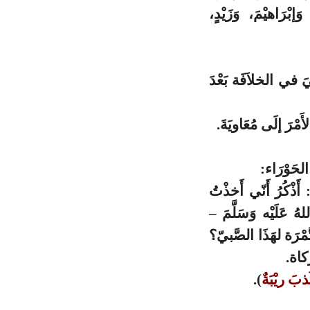
بْرَاهيْمَ، وَزَيْدٍ،
قيَ في الخلاَفَة بَعْدَ
لأَمْرَ إلَى مُعَاويَةَ.
 الحَوْرَاء:
َذْكُرُ أَنّي أَخذْتُ
ُ عَلَيْه وَسَلَّمَ –
َّمْرَة لهَذَا الصَّبيّ؟
اة.
َذبَ ريْبَةٌ
).