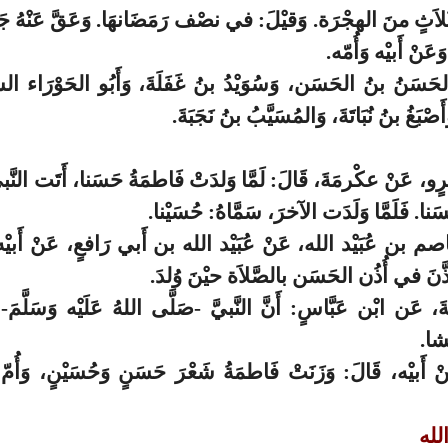
َلاَثٍ منَ الهجْرَة. وَقيْلَ: في نصْف رَمَضَانهَا. وَعَقَّ عَنْهُ جَ
عَنْ أَبيْه وَأُمّه.
الحَسَنُ بنُ الحَسَن، وَسُوَيْدُ بنُ غَفَلَةَ، وَأَبُو الحَوْرَاء السّ
أَصْبَغُ بنُ نُبَاتَةَ، وَالمُسَيَّبُ بنُ نَجَبَةَ.
مْرٍو، عَنْ عكْرمَةَ، قَالَ: لَمَّا وَلدَتْ فَاطمَةُ حَسَنا، أَتَت النَّبي
سَنا. فَلَمَّا وَلَدَت الآخرَ، سَمَّاهُ: حُسَيْنا.
اصم بن عُبَيْد الله، عَنْ عُبَيْد الله بن أَبي رَافعٍ، عَنْ أَبيْه: أ
أَذَّنَ في أُذُن الحَسَن بالصَّلاَة حيْنَ وُلدَ.
ةَ، عَن ابْن عَبَّاسٍ: أَنَّ النَّبيَّ -صَلَّى اللهُ عَلَيْه وَسَلَّ
ْشا.
ْ أَبيْه، قَالَ: وَزَنَتْ فَاطمَةُ شَعْرَ حَسَنٍ وَحُسَيْنٍ، وَأُمّ كُل
له