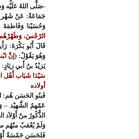
-صَلَّى اللهُ عَلَيْه وَس
جَمَاعَةٌ: عَنْ شَهْر بن
وَحُسَيْنا وَفَاطمَةَ 
الرّجْسَ، وَطَهّرْهُم 
قَالَ أَبُو بَكْرَةَ: ر
وَهُوَ يَقُوْلُ: (
إنَّ ابْ
يَزيْدُ بنُ أَبي زيَادٍ
سَيّدَا شَبَاب أَهْل الج
أولاده
فَبنُو الحَسَن هُم: الحَس
عَمّهمُ الشَّهيْد – وَعَ
الذُّكُورُ منْ أَوْلاَد 
وَلَمْ يُعْقبْ منْهُم سو
فَلحَسَنٍ خَمْسَةُ أَوْلا