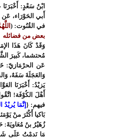
ابْنُ سَعْدٍ: أَخْبَرَنَ
أَبي الحَوْرَاء، عَن ال
في القُنُوت: (
اللَّه
بعض من فضائله
وَقَدْ كَانَ هَذَا الإ
مُحتشما، كَبيرَ الشَّ
عَن الحرْمَازيّ: خَطب
وَالعَجَلَةَ سَفَهٌ، وَال
يَزيْدُ: أَخْبَرَنَا ا
أَهْلَ الكُوْفَة! اتَّقُوا
فيهم: {
إنَّمَا يُريْد
بَاكيا أَكْثَرَ منْ يَوْمَئذ
زُهَيْرُ بنُ مُعَاويَةَ: حَ
مَا نَدمْتُ عَلَى شَيْ