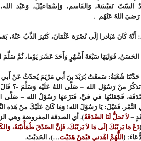
لدُ السّتّ نَفيْسَةَ، وَالقَاسم، وَإسْمَاعيْلَ، وَعَبْد الله، وَإ
رَضيَ اللهُ عَنْهُم -.
نَّهُ كَانَ مُبَادرا إلَى نُصْرَة عُثْمَانَ، كَثيرَ الذَّبّ عَنْهُ، بَ
 الحَسَنُ، فَوَليَهَا سَبْعَةَ أَشْهُرٍ وَأَحَدَ عَشَرَ يَوْما، ثُمَّ سَلَّمَ ا
َرٌ، حَدَّثَنَا شُعْبَةُ: سَمعْتُ بُرَيْدَ بنَ أَبي مَرْيَمَ يُحدّثُ عَنْ أَبي
َذكُرُ منْ رَسُوْل الله – صَلَّى اللهُ عَلَيْه وَسَلَّمَ -؟ قَالَ: أ
َدَقَة، فَجَعَلتُهَا في فيَّ، فَنَزَعهَا رَسُوْلُ الله – صَلَّى الله
ي التَّمْر. فَقيْلَ: يَا رَسُوْلَ الله! وَمَا كَانَ عَلَيْكَ منْ هَذه الت
َدٍ –
لاَ تَحلُّ لَنَا الصَّدَقَةُ
). أي الصدقة المفروضة وهي الزك
دَعْ مَا يَريْبُكَ إلَى مَا لاَ يَريْبُكَ، فَإنَّ الصّدْقَ طُمَأْنيْنَةٌ، وَالك
ُّعَاءَ: (
اللَّهُمَّ اهْدني فيْمَنْ هَدَيْتَ
…)، الحَديْثَ.