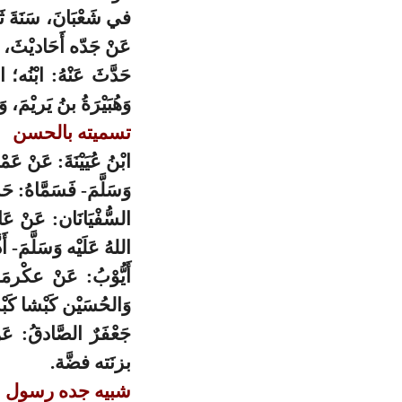
في شَعْبَانَ، سَنَةَ ث
عَنْ جَدّه أَحَاديْثَ، وَ
حَدَّثَ عَنْهُ: ابْنُه؛ 
وَهُبَيْرَةُ بنُ يَريْمَ، وَ
تسميته بالحسن
ابْنُ عُيَيْنَةَ: عَنْ عَ
وَسَلَّمَ- فَسَمَّاهُ: حَ
السُّفْيَانَان: عَنْ عَ
اللهُ عَلَيْه وَسَلَّمَ- 
أَيُّوْبُ: عَنْ عكْرمَ
وَالحُسَيْن كَبْشا كَب
جَعْفَرٌ الصَّادقُ: عَن
بزنَته فضَّة.
شبيه جده رسول ال