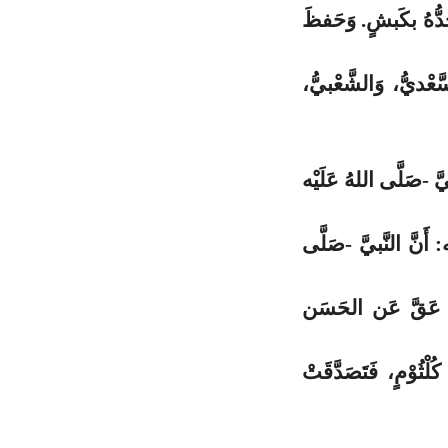
دُّهُ بكَبشٍ. وَحَفظَ
َعْديُّ، وَالشَّعْبيُّ،
َّ -صَلَّى اللهُ عَلَيْه
َنَّ النَّبيَّ -صَلَّى
مَ- عَقَّ عَن الحَسَن
ْثُوْمٍ، فَتَصَدَّقَتْ