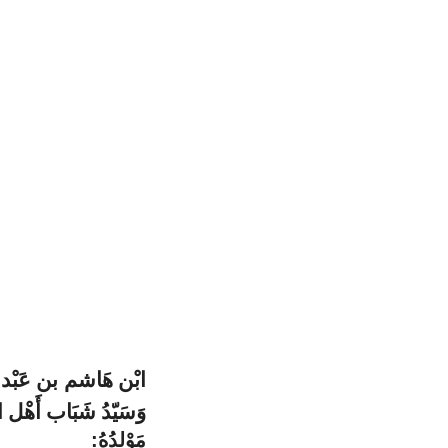
ابْن هَاشم بن عَبْد مَنَ
وَسَيّدُ شَبَاب أَهْل ال
مَوْلدُهُ: