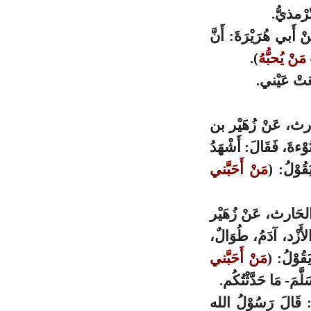
ّرْمذيُّ.
ْ أَبي هُرَيْرَةَ: أَنَّ
 مَنْ يُحبُّهُ
).
َعَتْ عَيْني.
رث، عَنْ زُهَيْر بن
ْءةَ، فَقَالَ: أَشْهَدُ
قُوْلُ: (
مَنْ أَحَبَّني
ن الحَارث، عَنْ زُهَيْر
لأَزْد، آدَمُ، طُوَالٌ،
قُوْلُ: (
مَنْ أَحَبَّني
َمَ- مَا حَدَّثْتُكُم.
: قَالَ رَسُوْلُ الله