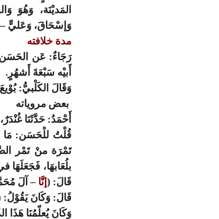
المَديْنَة، وَهُوَ وَا
وَإسْحَاقَ، وَعَليٍّ – 
مدة خلافته
رَجَاءٌ: عَن الحَسَن: أَ
أَبيْه سَبْعَةَ أَشهُرٍ.
وَقَالَ الكَلْبيُّ: بُوْيعَ
بعض مروياته
أَحْمَدُ: حَدَّثَنَا غُنْد
قُلْتُ للْحَسَن: مَا ت
تَمْرَة منْ تَمْر الصّ
بلُعَابهَا، فَجَعَلَهَا ف
قَالَ: (
إنَّا
– آلَ مُحَمّ
قَالَ: وَكَانَ يَقُوْلُ: (
وَكَانَ يُعلّمُنَا هَذَا الد