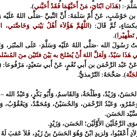
َلَّمَ-: (
هَذَان ابْنَايَ، مَنْ أَحَبَّهُمَا فَقَدْ أَحَبَّني
).
 حَوْشَبٍ، عَنْ أُمّ سَلَمَةَ: أَنَّ النَّبيَّ -صَلَّى اللهُ عَلَيْه وَ
بكسَاءٍ، ثُمَّ قَالَ: (
اللَّهُمَّ هَؤُلاَء أَهْلُ بَيْتي وَخَاصَّتي، الل
تَطْهيْرا
).
َأَيتُ رَسُولَ الله -صَلَّى اللهُ عَلَيْه وَسَلَّمَ- عَلَى المنْبَر، و
ني هَذَا سَيّدٌ، وَلَعَلَّ اللهَ أَنْ يُصْلحَ به بَيْنَ فئَتَيْن منَ المُسْل
: عَنْ عَبْد الرَّحْمَن بن أَبي نُعْمٍ، عَنْ أَبي سَعيْدٍ، مَرْفُوعا: (
َنَّة
). صَحَّحَهُ: التّرْمذيُّ.
َنُ، وَزَيْدٌ، وَطَلْحَةُ، وَالقَاسمُ، وَأَبُو بَكْرٍ، وَعَبْدُ الله – فَق
مْرٌو، وَعَبْدُ الرَّحْمَن، وَالحُسَيْنُ، وَمُحَمَّدٌ، وَيَعْقُوْبُ، وَ
السَّيّد الحَسَن.
َى الرَّجُلَيْن الأَوَّلَيْن؛ الحَسَن، وَزَيْدٍ.
َدٍ أَعْقَبُوا، وَلزيدٍ ابْنٌ وَهُوَ الحَسَنُ بنُ زَيْدٍ، فَلاَ عَقبَ لَهُ إ