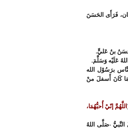
يَان، فَرَأَى الحَسَنَ
لحَسَنُ بنُ عَليٍّ.
هُ عَلَيْه وَسَلَّمَ.
لنَّاس برَسُوْل الله
ه مَا كَانَ أَسفلَ منْ
اللَّهُمَّ إنّيْ أُحبُّهُمَا،
نَّبيُّ -صَلَّى اللهُ