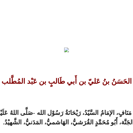
الحَسَنُ بنُ عَليّ بن أَبي طَالبٍ بن عَبْد المُطَّلب
افٍ، الإمَامُ السَّيّدُ، رَيْحَانَةُ رَسُوْل الله -صَلَّى اللهُ عَلَيْ
جَنَّة، أَبُو مُحَمَّدٍ القُرَشيُّ، الهَاشميُّ، المَدَنيُّ، الشَّهيْدُ.