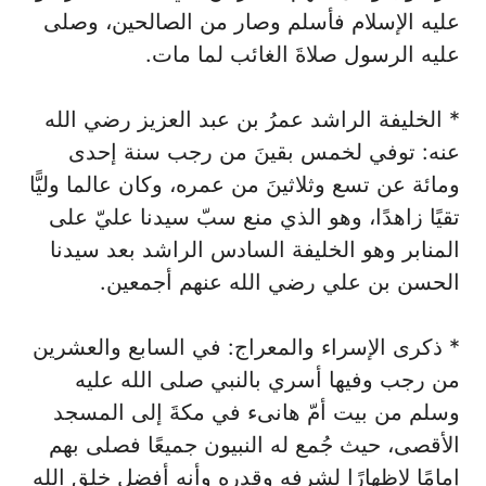
عليه الإسلام فأسلم وصار من الصالحين، وصلى
عليه الرسول صلاةَ الغائب لما مات.
* الخليفة الراشد عمرُ بن عبد العزيز رضي الله
عنه: توفي لخمس بقينَ من رجب سنة إحدى
ومائة عن تسع وثلاثينَ من عمره، وكان عالما وليًّا
تقيًا زاهدًا، وهو الذي منع سبّ سيدنا عليّ على
المنابر وهو الخليفة السادس الراشد بعد سيدنا
الحسن بن علي رضي الله عنهم أجمعين.
* ذكرى الإسراء والمعراج: في السابع والعشرين
من رجب وفيها أسري بالنبي صلى الله عليه
وسلم من بيت أمّ هانىء في مكةَ إلى المسجد
الأقصى، حيث جُمع له النبيون جميعًا فصلى بهم
إمامًا لإظهارًا لشرفه وقدرِه وأنه أفضل خلق الله