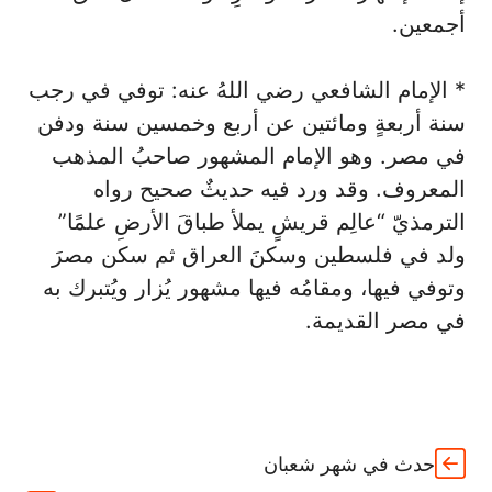
أجمعين.
* الإمام الشافعي رضي اللهُ عنه: توفي في رجب
سنة أربعةٍ ومائتين عن أربع وخمسين سنة ودفن
في مصر. وهو الإمام المشهور صاحبُ المذهب
المعروف. وقد ورد فيه حديثٌ صحيح رواه
الترمذيّ “عالِم قريشٍ يملأ طباقَ الأرضِ علمًا”
ولد في فلسطين وسكنَ العراق ثم سكن مصرَ
وتوفي فيها، ومقامُه فيها مشهور يُزار ويُتبرك به
في مصر القديمة.
حدث في شهر شعبان