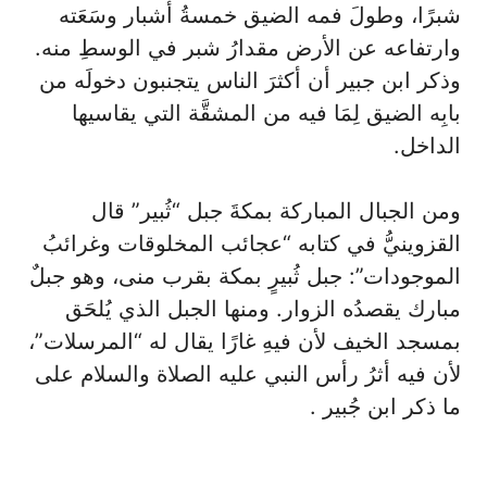
شبرًا، وطولَ فمه الضيق خمسةُ أشبار وسَعَته
وارتفاعه عن الأرض مقدارُ شبر في الوسطِ منه.
وذكر ابن جبير أن أكثرَ الناس يتجنبون دخولَه من
بابِه الضيق لِمَا فيه من المشقَّة التي يقاسيها
الداخل.
ومن الجبال المباركة بمكةَ جبل “ثُبير” قال
القزوينيُّ في كتابه “عجائب المخلوقات وغرائبُ
الموجودات”: جبل ثُبيرٍ بمكة بقرب منى، وهو جبلٌ
مبارك يقصدُه الزوار. ومنها الجبل الذي يُلحَق
بمسجد الخيف لأن فيهِ غارًا يقال له “المرسلات”،
لأن فيه أثرُ رأس النبي عليه الصلاة والسلام على
ما ذكر ابن جُبير .