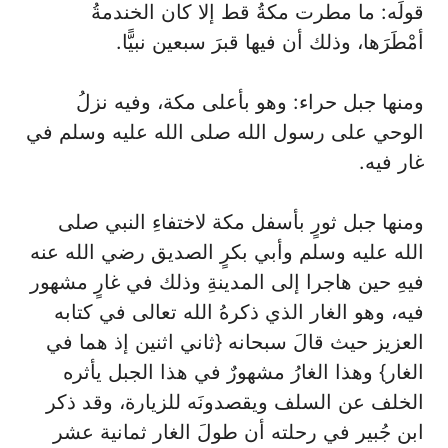
قولَه: ما مطرت مكةُ قط إلا كان الخندمةُ
أمْطَرَها، وذلك أن فيها قبرَ سبعين نبيًّا.
ومنها جبل حراء: وهو بأعلى مكة، وفيه نزلُ
الوحي على رسول الله صلى الله عليه وسلم في
غار فيه.
ومنها جبل ثورٍ بأسفل مكة لاختفاءِ النبي صلى
الله عليه وسلم وأبي بكرٍ الصديق رضي الله عنه
فيهِ حين هاجرا إلى المدينةِ وذلك في غارٍ مشهور
فيه، وهو الغار الذي ذكرهُ الله تعالى في كتابه
العزيز حيث قالَ سبحانه {ثاني اثنين إذ هما في
الغار} وهذا الغارُ مشهورٌ في هذا الجبل يأثره
الخلف عن السلف ويقصدونَه للزيارة، وقد ذكر
ابن جُبير في رحلته أن طولَ الغار ثمانية عشر