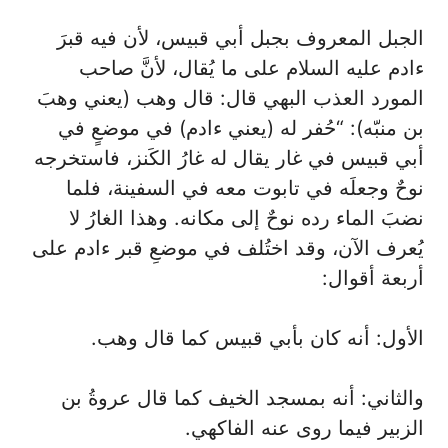
الجبل المعروف بجبل أبي قبيس، لأن فيه قبرَ
ءادم عليه السلام على ما يُقال، لأنَّ صاحب
المورد العذب البهي قال: قال وهب (يعني وهبَ
بن منبّه): “حُفر له (يعني ءادم) في موضعٍ في
أبي قبيس في غار يقال له غارُ الكَنز، فاستخرجه
نوحٌ وجعلَه في تابوت معه في السفينة، فلما
نضبَ الماء رده نوحٌ إلى مكانه. وهذا الغارُ لا
يُعرف الآن، وقد اختُلف في موضعِ قبر ءادم على
أربعة أقوال:
الأول: أنه كان بأبي قبيس كما قال وهب.
والثاني: أنه بمسجد الخيف كما قال عروةُ بن
الزبير فيما روى عنه الفاكهي.