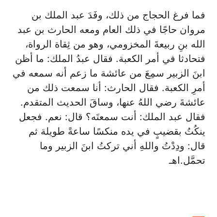
فما فرغ الحجاج من ذلك، وفَدَ عبد الملك بن
مروان حاجًا في ذلك العام ومعه الحارث بن عبد
الله بنِ ربيعةَ المخزومي، وهو من ثِقاة الرواة،
فتحادثا في أمر الكعبة. فقال عبدُ الملك: ما أظن
ابنَ الزبير سمِعَ من عائشة ما زعم أنه سمعه في
أمرِ الكعبة. فقال الحارث: أنا سمعت ذلك من
عائشةَ رضي اللهُ عنها، وساقَ الحديث المتقدم.
فقال عبد الملك: أنت سمعتَه؟ قال: نعم. فجعل
ينكُتُ بقضيبٍ في يده منكسًا ساعةً طويلة ثم
قال: ودِدْتُ واللهِ أني تركتُ ابنَ الزبير وما
تحمَّل.اهـ