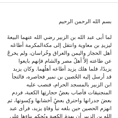
بسم الله الرحمن الرحيم
لما أبى عبد الله بن الزبير رضي الله عنهما البيعةَ
ليزيدِ بن معاوية وانتقل إلى مكةالمكرمة أطاعَه
أهل الحجاز واليمن والعراق وخُراسان، ولم يخرجْ
عن طاعته إلاَّ أهلُ مصر والشام فإنهم بايعوا
يزيدًا، فلما هلك يزيد أطاعه أهلُهما. وكان يزيد
قد أرسل إليه الحُصين بن نمير فحاصره، فالتجأ
ابن الزبير بالمسجد الحرام، فنصب عليه
المنجنيقات فأصاب بعضُ حجارتِها الكعبة، فردم
بعضَ جدرانها واحترق بعضُ أخشابها وكِسوتها، ثم
انهزم الحصين حين بلغه نبأُ وفاةِ يزيد، فرأى عبد
الله بن الزبير أن يهدمَ الكعبة ويُحكِم بناءها على