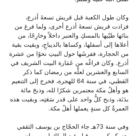
وكان طول الكعبة قبل قريش تسعةَ أذرع،
فزادت قريش تسعةَ أذرع أخرى، ولما فرغ من
بنائها طيّبها بالمسكِ والعنبر داخلاً وخارِجًا، من
أعلاها إلى أسفلها، وكساها بالديباجِ، وبقيت بقية
من الحجارة، ففرشَها حول البيتِ نحوًا من عشرة
أذرع. وكان فراغُه من عَمَارة البيت الشريف في
السابع والعشرين لعلَّه من رمضان كما ذكر
القطبي، في سنة 64 للهجرة، فخرج إلى التنعيم
هو وأهلُ مكة معتمرين شكرًا لله، وذبحَ مائة
بدَنَة، وذبح كلُّ واحد على قدر سَعَتِه، وبقيت هذه
العمرةُ كل سنةٍ يعملها أهلُ مكة.
وفي سنة 73هـ جاء الحجّاج بن يوسف الثقفي
بعسكرٍ كبير من قِبل عبد الملك ابن مروان،