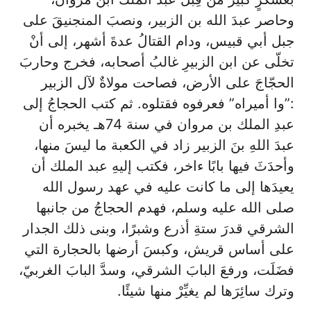
وحاصر عبدَ الله بن الزبير، ونصبَ المنجنيقَ على
جبل أبي قبيس، ودام القتالُ عدةَ أشهر، إلى أنْ
تخلّى عن ابن الزبيرِ غالبُ أصحابه، فخرج وحاربَ
الحجّاجَ على الأرض، فصاحت مولاةٌ لآل الزبير
:”وا أميراه” فعرفوه فقتلوه. ثم كتب الحجاجُ إلى
عبدِ الملك بن مروان في سنة 74هـ يخبره أن
عبدَ اللهِ بنَ الزبير زاد في الكعبة ما ليسَ منها،
وأحدَثَ فيها بابًا ءاخر، فكتب إليهِ عبد الملك أن
يعيدَها إلى ما كانت عليه في عهد رسول الله
صلى الله عليه وسلم، فهدم الحجاجُ من جانبها
الشرقي قدرَ ستةِ أذرع وشبرًا، وبنى ذلك الجدار
على أساس قريش، وكبسَ أرضها بالحجارة التي
فضَلَت، ورفعَ البابَ الشرقي، وسدَّ البابَ الغربيّ،
وترك سائِرَها لم يغيِّرْ منها شيئًا.