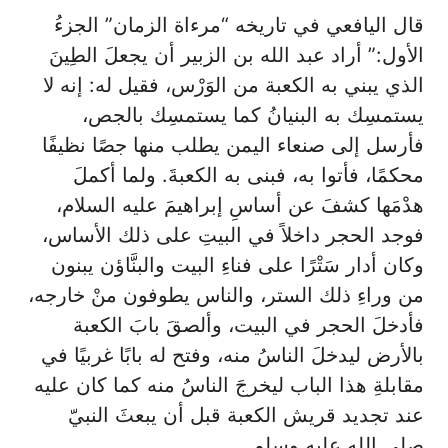
قال اليافعي في تاريخه “مرءاة الزمان” الجزءُ
الأول:” أراد عبد الله بن الزبير أن يجعلَ الطِينَ
الذي يبني به الكعبة من الوَرْس، فقيل له: إنه لا
يستمسِك به البنيانُ كما يستمسِك بالجص،
فأرسل إلى صنعاء اليمن يطلب منها جصًا نظيفًا
محكمًا، فأتوا به، فبنى به الكعبةَ. ولما أكملَ
هدْمَها كشفَ عن أساسِ إبراهيمَ عليه السلام،
فوجد الحجر داخلاً في البيتِ على ذلك الأساس،
وكان أدار سَتْرًا على فناءِ البيت والبنَّاؤن يبنون
من وراءِ ذلك الستر، والناس يطوفون منْ خارجه،
فأدخلَ الحجر في البيت، وألصقَ بابَ الكعبة
بالأرض ليدخلَ الناسُ منه، وفتح له بابًا غربيًا في
مقابلةِ هذا الباب ليخرجَ الناسُ منه كما كان عليه
عند تجديد قريش الكعبة قبل أن يبعثَ النبيّ
صلى الله عليه وسلم.