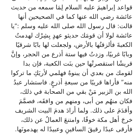
قواعد إبراهيمَ عليه السلام لِمَا سمعه من حديث
عائشة رضي الله عنها كما في الصحيحين أنها
قالت: قال رسول الله صلى الله عليه وسلم :”يا
عائشة لولا أن قومَك حديثو عهدٍ بِشِرْك لهدمتُ
الكعبةَ فألزقتُها بالأرض، ولجعلت لها بابًا شرقيًا
وبابًا غربيًا، وزدتُ فيها ستة أذرع من الحجر، وإنَّ
قريشًا استقصرتْها حين بنَت الكعبة، فإن بدا
لقومك من بعدي أن يبنوهُ فهلمي لأريَكِ ما تركوا
منه” فأراها قريبًا من سبعةِ أذرعٍ. فاستشار عبدُ
الله بن الزبير مَنْ بقي من الصحابة في ذلك،
فكان منهُم من أبى، ومنهم من وافقَه، فصمَّمَ
وأقدَمَ على ذلك. ولما أرادَ هدمَ البيت الشريف
خرجَ أهل مكة خوفًا، وامتنعَ العمالُ عن ذلك،
فأرقى عبدًا رقيقَ الساقينِ وعبيدًا له يهدمونَها.