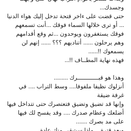
وجسدك…
حتى قضت على ءاخر فتحة تدخل إليك هواء الدنيا
… أو ترى خلالها السماء فوقك …أنت تسمعهم
فوقك يستغفرون ويوحدون …ثم وقع أقدامهم
وهم يرحلون …… أتناديهم ؟؟؟ …… إنهم لن
يسمعوك !!……
فهذه نهاية المطــاف !!…
وهذا هو قبــــــــــــرك ………
أنزلوك نظيفا ملفوفا…. وسط التراب …. في
غرفة ضيقة
وإنها قد تضيق وتضيق فتعتصرك حتى تتداخل فيها
أضلعك وعظام صدرك …. وقد يفسح لك فيها
على مد بصرك …….
وبعد فترة .. ماذا سيتبقى منك عادة……