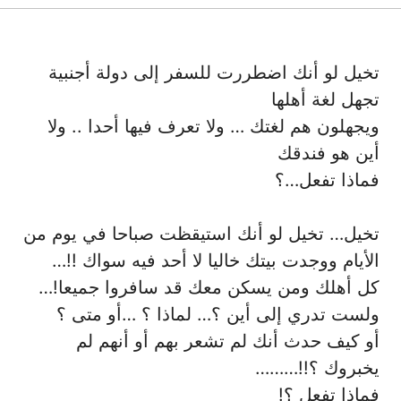
تخيل لو أنك اضطررت للسفر إلى دولة أجنبية
تجهل لغة أهلها
ويجهلون هم لغتك … ولا تعرف فيها أحدا .. ولا
أين هو فندقك
فماذا تفعل…؟
تخيل… تخيل لو أنك استيقظت صباحا في يوم من
الأيام ووجدت بيتك خاليا لا أحد فيه سواك !!…
كل أهلك ومن يسكن معك قد سافروا جميعا!…
ولست تدري إلى أين ؟… لماذا ؟ …أو متى ؟
أو كيف حدث أنك لم تشعر بهم أو أنهم لم
يخبروك ؟!!………
فماذا تفعل ؟!