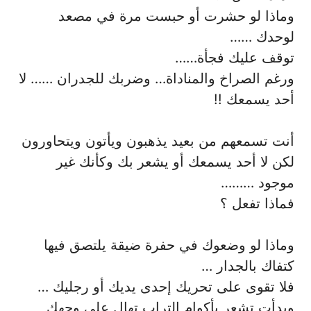
وماذا لو حشرت أو حبست مرة في مصعد
لوحدك ……
توقف عليك فجأة……
ورغم الصراخ والمناداة… وضربك للجدران …… لا
أحد يسمعك !!
أنت تسمعهم من بعيد يذهبون ويأتون ويتحاورون
لكن لا أحد يسمعك أو يشعر بك وكأنك غير
موجود ………
فماذا تفعل ؟
وماذا لو وضعوك في حفرة ضيقة يلتصق فيها
كتفاك بالجدار …
فلا تقوى على تحريك إحدى يديك أو رجليك …
وبدأت تشعر بأكوام التراب تهال على وجهك