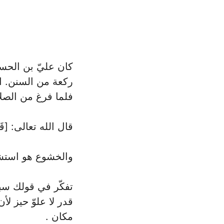
كان عليّ بن الحسي
ركعة من السنن. اشت
فلما فرغ من الصلا
قال الله تعالى: [قَدْ أَ
والخشوع هو استشع
تفكّر في قولك سبح
قدر لا علوّ حيز لأ
مكان .