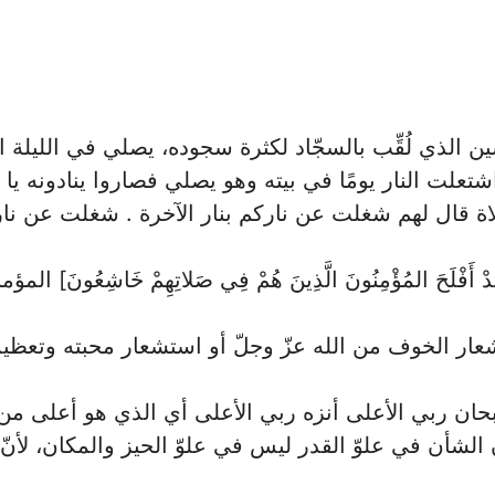
ن الذي لُقِّب بالسجّاد لكثرة سجوده، يصلي في الليلة ا
علت النار يومًا في بيته وهو يصلي فصاروا ينادونه يا عل
ة قال لهم شغلت عن ناركم بنار الآخرة . شغلت عن نارك
فْلَحَ المُؤْمِنُونَ الَّذِينَ هُمْ فِي صَلاتِهِمْ خَاشِعُونَ] المؤمنون 
ار الخوف من الله عزّ وجلّ أو استشعار محبته وتعظيم
ان ربي الأعلى أنزه ربي الأعلى أي الذي هو أعلى من 
ن الشأن في علوّ القدر ليس في علوّ الحيز والمكان، لأنّ 