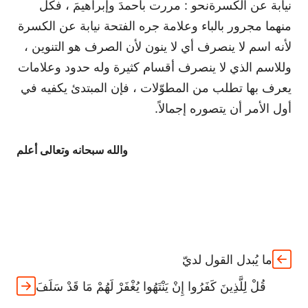
نيابة عن الكسرة
نحو : مررت بأحمدَ وإبراهيمَ ، فكل
منهما مجرور بالباء وعلامة جره الفتحة نيابة عن الكسرة
لأنه اسم لا ينصرف أي لا ينون لأن الصرف هو التنوين ،
وللاسم الذي لا ينصرف أقسام كثيرة وله حدود وعلامات
يعرف بها تطلب من المطوّلات ، فإن المبتدئ يكفيه في
أول الأمر أن يتصوره إجمالاً.
والله سبحانه وتعالى أعلم
ما يُبدل القول لديّ
قُلْ لِلَّذِينَ كَفَرُوا إِنْ يَنْتَهُوا يُغْفَرْ لَهُمْ مَا قَدْ سَلَفَ