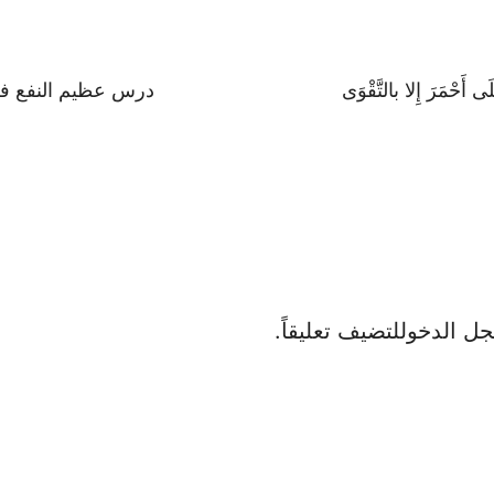
َى أَحْمَرَ إِلا بالتَّقْوَى
درس عظيم النفع في
ل الدخول
لتضيف تعليقاً.