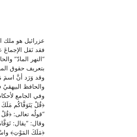
عزرائيل هو ملك ا
فقد نَقل الإجماعَ عل
“النهر المادّ” وال
بتعريف حقوق الم
وقد وَرَد أنَّ اسمَ
والحافظ البيهقيُ 
وفي الجامع لأحكام 
﴿قُلْ يَتَوَفَّاكُم مَلَكَ
“قولُه تعالى: ﴿قُلْ يَتَو
وقال: “يقال: تَوَفَّاهُ 
﴿مَلَكَ المَوْتِ﴾ واسْمُه