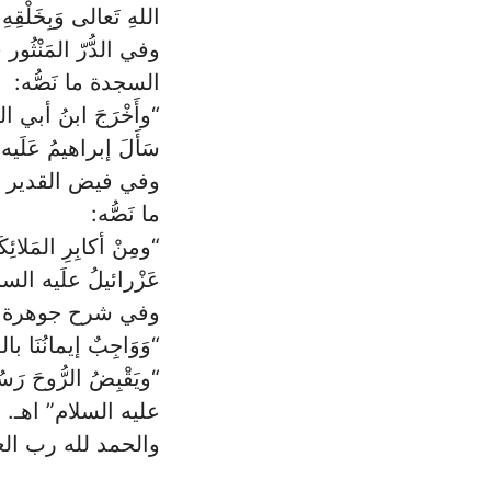
اللهِ تَعالى وَبِخَلْقِهِ
وفي الدُّرّ المَنْ
السجدة ما نَصُّه:
“وأَخْرَجَ ابنُ أبي ال
سَأَلَ إبراهيمُ عَلَي
وفي فيض القدير شر
ما نَصُّه:
“ومِنْ أكابِرِ المَلائِكَ
عَزْرائيلُ علَيه السل
وفي شرح جوهرة التو
“وَوَاجِبٌ إيمانُنَا ب
“ويَقْبِضُ الرُّوحَ رَس
عليه السلام” اهـ.
والحمد لله رب العال