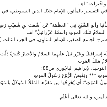
 واخْتِراعِهِ” اهـ.
ثُور في التفسير بالمأثور، للإمام جلال الدين السيوطي، ف
دُّنْيا وأبو الشَّيْخِ فِي “العَظَمَة” عَن أشْعَثَ بنِ شُعَيْبٍ ر
ه السلامُ مَلَكَ الموتِ واسمُهُ عَزْرائيلُ” اهـ.
ح الجامع الصغير، للإمامِ المنَاوِي، في الجزء الثالث [
ةِ إسْرافِيلُ وعَزْرائيلُ علَيهِما السلامُ والأخبارُ كَثِيرَةٌ دَلَّتْ عَل
امُ مَلكُ المَوت.
حيد، لإبراهيم الباجُوري ص88:
الموتِ *** ويَقْبِضُ الرُّوْحَ رَسُولُ الموتِ
ُولُ المَوْتِ”: أيْ يُخْرِجُها مِن مَقَرِّها المَلَكُ المُوكَلُ بالمَ
َمين، والله تعالى أعْلَم.