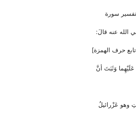
ي تفسير سورة
َضِي الله عنه قالَ:
تابع حرف الهمزة]
َيْهِما وَثَبَتَ أنَّ
وْتِ وهو عَزْرائيلُ