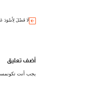
لَا فَضْلَ لِأَسْوَدَ عَل
أضف تعليق
يجب أنت تكون
مسج