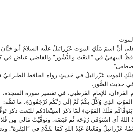
لموت
ى أنَّ اسمَ مَلَكِ الموت عَزْرائيلُ علَيه السلامُ أبو حَيَّان
حافظُ البيهقيُ في “البَعْث والنُّشُور” والقاضي عياض في 
صطفى”.
 مَلَكِ الموت عَزْرائيلُ في حَديثٍ رواه الحافظ الطبرانيُ ف
في حديث الصُّور.
القرءان، للإمام القرطبي، في تفسير سورة السجدة، الآية
 المَوْتِ الذِي وُكِّلَ بكُمْ ثُمَّ إلَى رَبِّكُم تُرْجَعُونَ﴾، ما نَصُّه:
َفَّاكُم مَلَكَ المَوْتِ﴾ لَمَّا ذَكَرَ استِبْعادَهُم للبَعث ذَكَرَ تَوَفِ
اللهُ أي اسْتَوْفَى رُوْحَه ثُم قَبَضَه. وَتَوَفَّيْتُ مَالي مِن فُلانٍ 
ُ عَزْرائيلُ وَمَعْناهُ عَبْدُ اللهِ كَمَا تَقَدَّمَ في “البَقَرة”. وَتَصَر