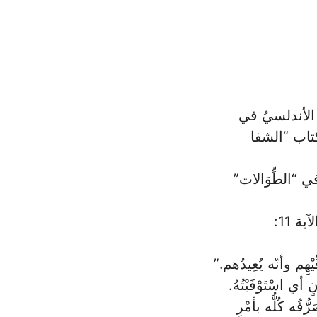
َ الأندلسيُ في
كتاب “الشفا
ي “الطِّوَالات”
 11:
ّيْهِم وأنّه يُعِيدُهم.”
أي اسْتَوْفَيْتُهُ.
ُّفُه كُلُّه بأمْرِ