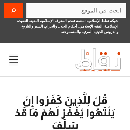
نتقل
البحث
لى
لمحتوى
شبكة نقاط الإسلامية: منصة تقدم المعرفة الإسلامية النقية، العقيدة
الإسلامية، الفقه الإسلامي، أحكام الحلال والحرام، السير والتاريخ،
والدروس الدينية المرئية والمسموعة.
الق
قُلْ لِلَّذِينَ كَفَرُوا إِنْ
يَنْتَهُوا يُغْفَرْ لَهُمْ مَا قَدْ
سَلَفَ