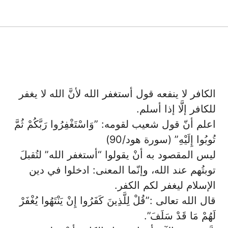
17 فبراير، 2016
الكافر لا ينفعه قول أستغفر الله ﻷنَّ الله لا يغفر
للكافر إلَّا إذا أسلم.
اعلم أنّ قول شعيب لقومه: ”وَاسْتَغْفِرُوا رَبَّكُمْ ثُمَّ
تُوبُوا إِلَيْهِ” (سورة هود/90)
ليس المقصود به أنْ يقولوا “أستغفر الله” لتُقبلَ
توبتُهم عند الله، وإنّما المعنى: ادخلوا في دين
الإسلام ليغفر لكم الكفر.
قال الله تعالى :”قُلْ لِلَّذِينَ كَفَرُوا إِنْ يَنْتَهُوا يُغْفَرْ
لَهُمْ مَا قَدْ سَلَفَ”.