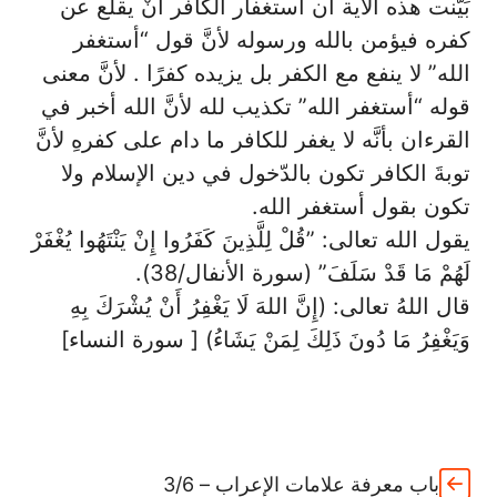
بَيَّنت هذه الآية أن استغفار الكافر أنْ يقلع عن
كفره فيؤمن بالله ورسوله لأنَّ قول “أستغفر
الله” لا ينفع مع الكفر بل يزيده كفرًا . لأنَّ معنى
قوله “أستغفر الله” تكذيب لله لأنَّ الله أخبر في
القرءان بأنَّه لا يغفر للكافر ما دام على كفرهِ لأنَّ
توبةَ الكافر تكون بالدّخول في دين الإسلام ولا
تكون بقول أستغفر الله.
يقول الله تعالى: ”قُلْ لِلَّذِينَ كَفَرُوا إِنْ يَنْتَهُوا يُغْفَرْ
لَهُمْ مَا قَدْ سَلَفَ” (سورة الأنفال/38).
قال اللهُ تعالى: (إِنَّ اللهَ لَا يَغْفِرُ أَنْ يُشْرَكَ بِهِ
وَيَغْفِرُ مَا دُونَ ذَلِكَ لِمَنْ يَشَاءُ) [ سورة النساء]
باب معرفة علامات الإعراب – 3/6