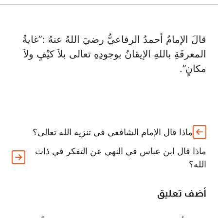
قالَ الإمامُ أحمدُ الرفاعيُّ رضيَ اللهُ عنهُ :”غايةُ
المعرفَةِ باللهِ الإيقانُ بوجودِهِ تعالى بلاَ كيْفٍ ولاَ
مكانٍ”.
ماذا قال الإمام الشافعي في تنزيه الله تعالى؟
ماذا قال ابن عباس في النهي عن التفكر في ذات
الله؟
أضف تعليق