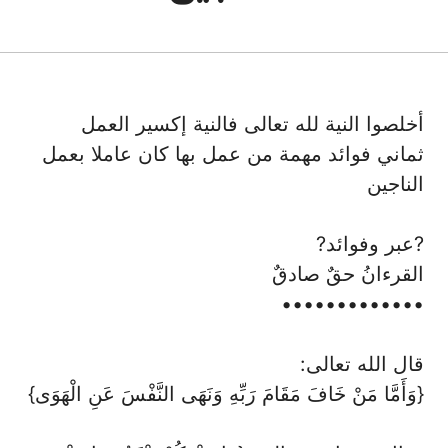
16 مارس، 2016
أخلصوا النية لله تعالى فالنية إكسير العمل
ثماني فوائد مهمة من عمل بها كان عاملا بعمل
الناجين
?عبر وفوائد?
القرءانُ حقٌ صادقٌ
•••••••••••••
قال الله تعالى:
{وَأَمَّا مَنْ خَافَ مَقَامَ رَبِّهِ وَنَهَى النَّفْسَ عَنِ الْهَوَى}