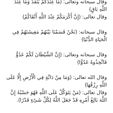
وقال سبحانه وتعالى: {مَا عِنْدَكُمْ يَنْفَدُ وَمَا عِنْدَ
اللَّهِ بَاقٍ}
وقال تعالى: {إِنَّ أَكْرَمَكُمْ عِنْدَ اللَّهِ أَتْقَاكُمْ}
وقال سبحانه: {نَحْنُ قَسَمْنَا بَيْنَهُمْ مَعِيشَتَهُمْ فِي
الْحَيَاةِ الدُّنْيَا}
وقال سبحانه وتعالى: {إِنَّ الشَّيْطَانَ لَكُمْ عَدُوٌّ
فَاتَّخِذُوهُ عَدُوًّا}
وقال الله تعالى: {وَمَا مِنْ دَابَّةٍ فِي الْأَرْضِ إِلَّا عَلَى
اللَّهِ رِزْقُهَا}
وقال تعالى: {مَنْ يَتَوَكَّلْ عَلَى اللَّهِ فَهُوَ حَسْبُهُ إِنَّ
اللَّهَ بَالِغُ أَمْرِهِ قَدْ جَعَلَ اللَّهُ لِكُلِّ شَىْءٍ قَدْرًا}.