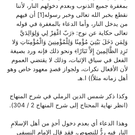
بمغفرة جميع الذنوب وبعدم دخولهم النار، لأننا
نقطع بخبر الله تعالى وخبر رسوله[1] أن فيهم
من يدخل النار، وأما الدعاء بالمغفرة في قوله
تعالى حكاية عن نوح: ﴿رَبّ اغْفِرْ لِي وَلِوَالِدَيَّ
وَلِمَن دَخَلَ بَيْتِيَ مُؤْمِنًا وَلِلْمُؤْمِنِينَ وَالْمُؤْمِنَاتِ وَلا
تَزِدِ الظَّالِمِينَ إِلاَّ تَبَارًا﴾ ونحو ذلك فإنه ورد بصيغة
الفعل في سياق الإثبات، وذلك لا يقتضي العموم
لأن الأفعال نكرات، ولجواز قصدٍ معهود خاص وهو
أهل زمانه مثلاً)) ا.هـ
وكذا ذكر شمس الدين الرملي في شرح المنهاج
(انظر نهاية المحتاج إلى شرح المنهاج 2 / 304).
وهذا الدعاء أي بعدم دخول أحدٍ من أهل الإسلامِ
النار فيه ردٌّ للنصوص، فقد قال الإمام النسفي