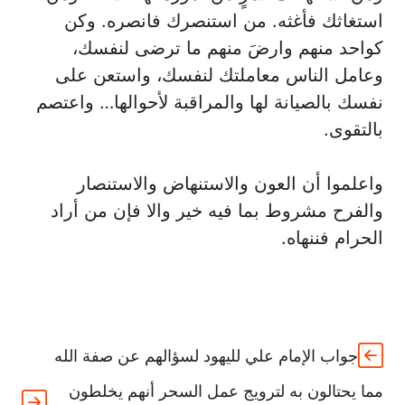
استغاثك فأغثه. من استنصرك فانصره. وكن
كواحد منهم وارضَ منهم ما ترضى لنفسك،
وعامل الناس معاملتك لنفسك، واستعن على
نفسك بالصيانة لها والمراقبة ﻷحوالها… واعتصم
بالتقوى.
واعلموا أن العون واﻻستنهاض واﻻستنصار
والفرح مشروط بما فيه خير واﻻ فإن من أراد
الحرام فننهاه.
جواب الإمام علي لليهود لسؤالهم عن صفة الله
مما يحتالون به لترويج عمل السحر أنهم يخلطون