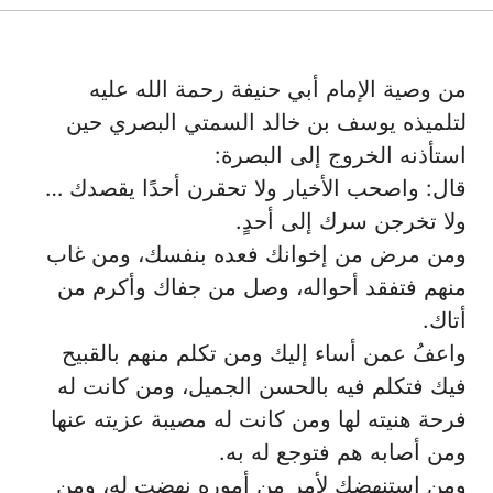
من وصية الإمام أبي حنيفة رحمة الله عليه
لتلميذه يوسف بن خالد السمتي البصري حين
استأذنه الخروج إلى البصرة:
قال: واصحب الأخيار وﻻ تحقرن أحدًا يقصدك …
وﻻ تخرجن سرك إلى أحدٍ.
ومن مرض من إخوانك فعده بنفسك، ومن غاب
منهم فتفقد أحواله، وصل من جفاك وأكرم من
أتاك.
واعفُ عمن أساء إليك ومن تكلم منهم بالقبيح
فيك فتكلم فيه بالحسن الجميل، ومن كانت له
فرحة هنيته لها ومن كانت له مصيبة عزيته عنها
ومن أصابه هم فتوجع له به.
ومن استنهضك ﻷمرٍ من أموره نهضت له، ومن