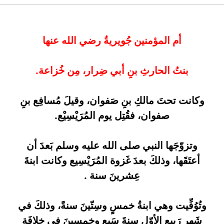
أم المؤمنين جُويريةُ رضي الله عنها
بنتُ الحارثِ بنِ أبي ضِرار، مِن خُزاعة.
وكانت تحتَ مالكِ بنِ صَفوان، وقيلَ مُسافِع بنِ
صفوان، فقُتِل يوم المُرَيْسِيْع.
وتزوّجَها النبي صلى الله عليه وسلم بَعدَ أن
أعتَقَها، وذلكَ بعدَ غَزوة المُرَيْسِيع وكانت ابنةَ
عِشرينَ سنة .
وتُوُفِّيت وهي ابنةُ خمسٍ وسِتّينَ سنةً، وذلكَ في
شَهر رَبيعٍ الأوّل سنةَ سَبعٍ وخمسينَ في خِلافَةِ