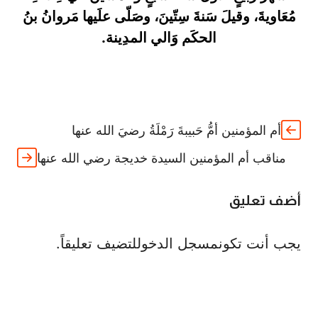
مُعَاويةَ، وقيلَ سَنةَ سِتّينَ، وصَلّى علَيها مَروانُ بنُ
الحكَم وَالي المدِينة.
أم المؤمنين أمُّ حَبيبةَ رَمْلَةُ رضيَ الله عنها
مناقب أم المؤمنين السيدة خديجة رضي الله عنها
أضف تعليق
يجب أنت تكون
مسجل الدخول
لتضيف تعليقاً.