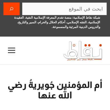
نتقل
البحث
لى
لمحتوى
شبكة نقاط الإسلامية: منصة تقدم المعرفة الإسلامية النقية، العقيدة
الإسلامية، الفقه الإسلامي، أحكام الحلال والحرام، السير والتاريخ،
والدروس الدينية المرئية والمسموعة.
الق
أم المؤمنين جُويريةُ رضي
الله عنها
26 نوفمبر، 2016