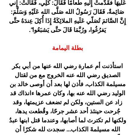
عَلَيهَا فقَدَّمتْ إِليهِ طَعامًا فَقَالَ: كُلِي، فَقَالَتْ: إِني
صَائِمةٌ، فَقَالَ رَسُولُ الله صَلَّى الله عَلَيْهِ وَسَلَّمَ:
إِنَّ الصَّائمَ تُصَلّي عَلَيهِ الملائِكَةُ إِذَا أُكِلَ عِندَهُ حتَّى
يَفرُغُوا، ورُبَّمَا قَالَ حتَّى يَشبَعُوا”.
بطلة اليمامة
استأذنت أم عمارة رضي الله عنها من أبي بكر
الصديق رضي الله عنه الخروج مع من لقتال
مسيلمة الكذاب، فأذن لها بعد أن أوصى خالد بن
الوليد رضي الله عنه بها، وكان عمرها ءانذاك قد
زاد عن الستين، ولكن لم تضعف عزيمتها، وقد
جُرحت حينئذ أحد عشر جرحًا، وقُطعت يدها،
ولكنها لم تكترث لما أصابها، وعندما قتل ابنها عبدُ
الله مسيلمةَ الكذاب… سجدت لله شكرًا أن