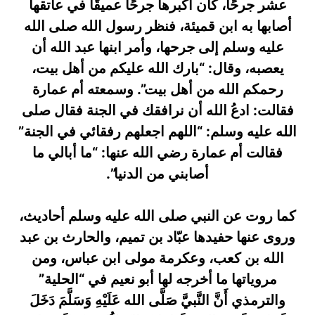
عشر جرحًا، كان أكبرها جرحًا عميقًا في عاتقها
أصابها به ابن قميئة، فنظر رسول الله صلى الله
عليه وسلم إلى جرحها، وأمر ابنها عبد الله أن
يعصبه، وقال: “بارك الله عليكم من أهل بيت،
رحمكم الله من أهل بيت”. وسمعته أم عمارة
فقالت: ادعُ الله أن نرافقك في الجنة فقال صلى
الله عليه وسلم: “اللهم اجعلهم رفقائي في الجنة”
فقالت أم عمارة رضي الله عنها: “ما أبالي ما
أصابني من الدنيا”.
كما روت عن النبي صلى الله عليه وسلم أحاديث،
وروى عنها حفيدها عبّاد بن تميم، والحارث بن عبد
الله بن كعب، وعكرمة مولى ابن عباس، ومن
مروياتها ما أخرجه لها أبو نعيم في “الحلية”
والترمذي أَنَّ النَّبيَّ صَلَّى الله عَلَيْهِ وَسَلَّمَ دَخَلَ