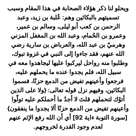
ويحلو لنا ذكر هؤلاء الصحابة في هذا المقام وسبب
تسميتهم بالبكائين وهم: عُلبة بن زيد، وعبد
الرحمن بن كعب أبو ليلى، وسالم بن عمير،
وعمرو بن الحُمام، وعبد الله بن المغفل المزني
وهرميّ بن عبد الله، والعرباض بن سارية رضي
الله عنهم، فقد جاءوا إلى النبي في غزوة تبوك،
وطلبوا منه رواحل ليركبوا عليها ليجاهدوا معه في
سبيل الله، فلم يجدوا عنده ما يحملهم عليه،
فرجعوا وأعينهم تفيض من الدمع حزنًا، فسموا
البكائين، وفيهم نزل قوله تعالى: {ولا على الذين
أتوْك لتحملهم قلتَ لا أجدُ ما أحملكم عليه تولّوا
وأعينهم تفيض من الدمع حزنًا ألا يجدوا ما ينفقون}
[سورة التوبة ءاية 92] أي أن الله رفع الإثم عنهم
لعدم وجود القدرة لخروجهم.