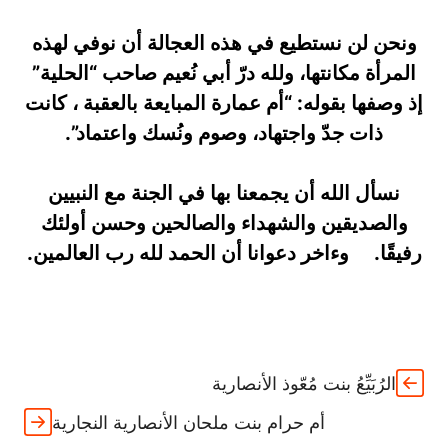
ونحن لن نستطيع في هذه العجالة أن نوفي لهذه
المرأة مكانتها، ولله درّ أبي نُعيم صاحب “الحلية”
إذ وصفها بقوله: “أم عمارة المبايعة بالعقبة ، كانت
ذات جدّ واجتهاد، وصوم ونُسك واعتماد”.
نسأل الله أن يجمعنا بها في الجنة مع النبيين
والصديقين والشهداء والصالحين وحسن أولئك
رفيقًا. وءاخر دعوانا أن الحمد لله رب العالمين.
الرُبَيِّعُ بنت مُعّوذ الأنصارية
أم حرام بنت ملحان الأنصارية النجارية