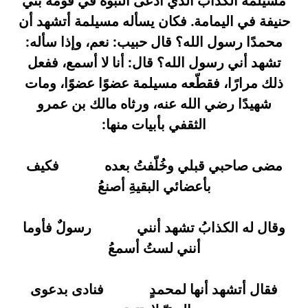
مسيلمة الكذاب الذي ادعى النبوة في قومه بني
حنيفة في اليمامة. فكان يسأله مسيلمة أتشهد أن
محمدًا رسول الله؟ قال حبيب: نعم، وإذا سأله:
تشهد أني رسول الله؟ قال: أنا لا أسمع، ففعل
ذلك مرارًا، فقطّعه مسيلمة عضوًا عضوًا، ومات
شهيدًا رضي الله عنه، ورثاه مالك بن عمرو
الثقفي بأبيات منها:
مضى صاحبي قبلي وخُلّفتُ بعده
******
فكيف
بأعضائي البقيةِ أصنعُ
وقال له الكذابُ تشهد أنني
******
رسولٌ فأوما
أنني لستُ أسمعُ
فقال أتشهد أنها لمحمدٍ
******
فنادى بدعوى