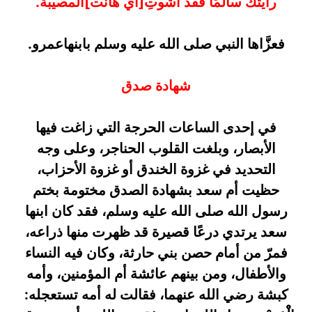
رأيتك سالمًا فقد أشوتِ
[أي هانت]
المصيبة.
فعزَّاها النبي صلى الله عليه وسلم بابنهاعمرو.
شهادة صدق
في إحدى الساعات الحرجة التي زاغت فيها
الأبصار، وبلغت القلوب الحناجر، وعلى وجه
التحديد في غزوة الخندق أو غزوة الأحزاب،
حظيت أم سعد بشهادة الصدق مختومة بختم
رسول الله صلى الله عليه وسلم، فقد كان ابنها
سعد يرتدي درعًا قصيرة قد ظهرت منها ذراعه،
فمرّ من أمام حصن بني حارثة، وكان فيه النساء
والأطفال، ومن بينهم عائشة أم المؤمنين، وأمه
كبشة رضي الله عنهما، فقالت له أمه تستعجله: