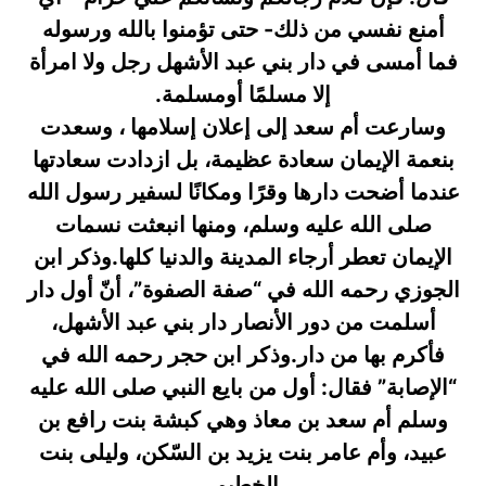
أمنع نفسي من ذلك- حتى تؤمنوا بالله ورسوله
فما أمسى في دار بني عبد الأشهل رجل ولا امرأة
إلا مسلمًا أومسلمة.
وسارعت أم سعد إلى إعلان إسلامها ، وسعدت
بنعمة الإيمان سعادة عظيمة، بل ازدادت سعادتها
عندما أضحت دارها وقرًا ومكانًا لسفير رسول الله
صلى الله عليه وسلم، ومنها انبعثت نسمات
الإيمان تعطر أرجاء المدينة والدنيا كلها.وذكر ابن
الجوزي رحمه الله في “صفة الصفوة”، أنّ أول دار
أسلمت من دور الأنصار دار بني عبد الأشهل،
فأكرم بها من دار.وذكر ابن حجر رحمه الله في
“الإصابة” فقال: أول من بايع النبي صلى الله عليه
وسلم أم سعد بن معاذ وهي كبشة بنت رافع بن
عبيد، وأم عامر بنت يزيد بن السّكن، وليلى بنت
الخطيم.