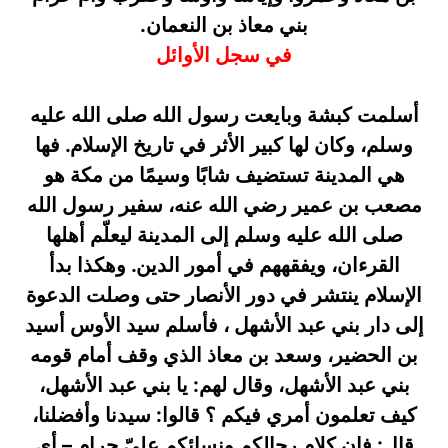
بني معاذ بن النعمان.
في سجل الأوائل
أسلمت كبشة وبايعت رسول الله صلى الله عليه
وسلم، وكان لها كبير الأثر في تاريخ الإسلام. فها
هي المدينة تستضيف شابًا وسيمًا من مكة هو
مصعب بن عمير رضي الله عنه، سفير رسول الله
صلى الله عليه وسلم إلى المدينة ليعلّم أهلها
القرءان، ويفقههم في أمور الدين. وهكذا بدأ
الإسلام ينتشر في دور الأنصار حتى وصلت الدعوة
إلى دار بني عبد الأشهل ، فأسلم سيد الأوس أسيد
بن الحضير، وسعد بن معاذ الذي وقف أمام قومه
بني عبد الأشهل، وقال لهم: يا بني عبد الأشهل،
كيف تعلمون أمري فيكم ؟ قالوا: سيدنا وأفضلنا،
قال: فإن كلام رجالكم ونسائكم عليّ حرام – أي