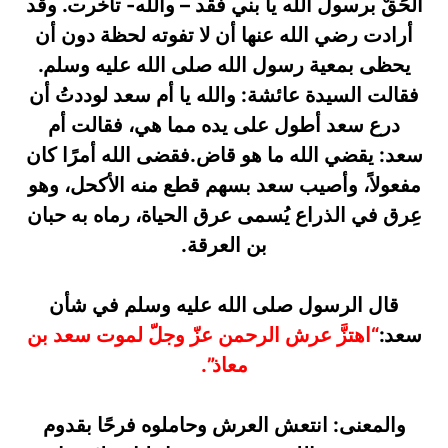
الْْحَقْ برسول الله يا بني فقد – والله- تأخرت. وقد
أرادت رضي الله عنها أن لا تفوته لحظة دون أن
يحظى بمعية رسول الله صلى الله عليه وسلم.
فقالت السيدة عائشة: والله يا أم سعد لوددتُ أن
درع سعد أطول على يده مما هي، فقالت أم
سعد: يقضي الله ما هو قاض.فقضى الله أمرًا كان
مفعولاً، وأصيب سعد بسهم قطع منه الأكحل، وهو
عِرق في الذراع يُسمى عرق الحياة، رماه به حبان
بن العرقة.
قال الرسول صلى الله عليه وسلم في شأن
سعد:
“اهتزَّ عرش الرحمن عزّ وجلّ لموت سعد بن
معاذ”.
والمعنى: انتعش العرش وحاملوه فرحًا بقدوم