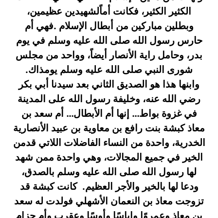
الكثير الكثير، فكانت أماًلشهيدين عظيمين،
وبطلين مباركين من أبطال الإسلام .فهي أم
حارس رسول الله صلى الله عليه وسلم في يوم
بدر، وحامل راية الأنصار أيضاً، وواحد من مجلس
شورى النبي صلى الله عليه وسلم يومذاك.
وابنها هذا هو الصديق الثاني بعد سيدنا أبي بكر
رضي الله عنه، وخليفة رسول الله على المدينة
في غزوة بواط… إنها أم الأبطال… أم سعد بن
معاذ كبشة بنت رافع بن معاوية بن عبيد الأنصارية
الخدرية، واحدة من النساء الفاضلات اللاتي قدمن
الخير في جميع المجالات، وهي واحدة ممن شهد
لها رسول الله صلى الله عليه وسلم بالصدق،
ودعا لها بالخير والأجر العظيم. كانت كبشة قد
تزوجت معاذ بن النعمان الأشهلي فولدت له سعد
بن معاذ وعمروًا وإياسًا وأوسًا وعقرب وأم حزام