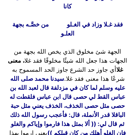
كانا
فقد غـلا وزاد في الغـلو من خصَّـه بجهة
العلـو
الجهة شئ مخلوق الذي يخص الله بجهة من
الجهات هذا جعل الله شيئًا مخلوقًا فقد غلا
، معنى
غلا
أي جاوز حد الشرع جاوز الحد المسموح به
شرعًا هذا معنى فقد غلا.
سيدنا محمد صلى الله
عليه وسلم لما كان في مزدلفة قال لعبد الله بن
عباس القط لي حصى قال ابن عباس فلقطت له
حصى مثل حصى الخذف، الخذف يعني مثل حبة
الباقلا قدر الأنملة، قال: فأعجب رسول الله ذلك
ثم قال لي: (( ألا بمثل هذا فارموا وإياكم والغلو
فإن الغلو أهلك من كان قبلكم ))
يعني ارموا بهذا