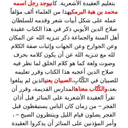
بتعليم العقيدة الأشعرية. كان
يوجد رجل اسمه
محمد بن هبة البرمكي
هذا من العلماء ألف مؤلفاً
عمله على شكل أبيات شعر وقدمه للسلطان
صلاح الدين الأيوبي ذكر في هذا الكتاب عقيدة
أهل السنة والجماعة ذكر تنـزيه الله عن المكان
وعن الجوارح وعن الجهات وإثبات صفة الكلام
لله مع تنـزيه الله عن أن يكون كلامه بحرف
وصوت ولغة كما هو كلام الخلق لما نظر فيه
صلاح الدين أعجبه هذا الكتاب وقرر تعليمه
للصبيان في الكُتَّابِ،
الصبيان يعني
الذين لم يبلغوا
بعد،
والكُتّاب معناه
المدارس القديمة، وقرر أن
تقرأ العقيدة الأشعرية على المنائر قبل أذان
الفجر – من زمان كان الناس يستيقظون قبل
الفجر يصلون قيام الليل وينتظرون الصبح – ،
وأمر المؤذنين على المنائر أن يذكروا العقيدة