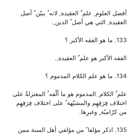
أفضل العلوم ِ علم ُ العقيدة ِ لانه ُ يبيّن ُ أصل
العقيدة ِ التي هي أصل ُ الدين ِ.
133. ما هو الفقه الأكبر ؟
الفقه الأكبر هو علم ُ العقيدة ِ.
134. ما هو علم الكلام المذموم ؟
علم ُ الكلام ِ المذموم هو ما ألّفه ُ المعتزلةُ على
اختلاف فِرَقِهِم والمشبّهة ُ على اختلاف فِرَقِهِم
من كرّاميّة ٍ وغيرِها.
135. اذكر مؤلفا ً من مؤلفي أهل السنة ممن