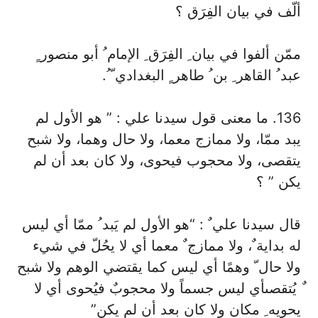
ألّف في بيان الفِرَق ؟
ممّن ألفوا في بيان ِ الفِرَق ِ الإمام ُ أبو منصور ٍ
عبد ُ القاهر ِ بن ُ طاهر ٍ البغدادي ّ ُ.
136. ما معنى قول سيدنا علي : ” هو الأول لم
يبد ممّا، ولا ممازج معما، ولا حال وهما، ولا شبح
يتقصى، ولا محجوب فيحوى، ولا كان بعد أن لم
يكن ” ؟
قال سيدنا علي ٌ : “هو الأول لم يَبد ُ ممّا أي ليس
له بداية ٌ، ولا ممازج ٌ معما أي لا يحُلّ في شيء
ولا حال ّ وهمًا أي ليس كما يقتضي الوهم ولا شبح
ٌ يُتقصىأي ليس جسماً ولا محجوبٌ فيُحوى أي لا
يحويه ِ مكان ولا كان بعد أن لم يكن”