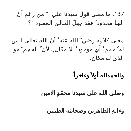
137. ما معنى قول سيدنا علي :” مَن زَعَمَ أنّ
إلهنا محدود ٌ فقد جهِلَ الخالق المعبود “؟
معنى كلامِه رضي َ الله عنه ُ أنّ الله تعالى ليس
له ُ حجم ٌ أي موجود ٌ بلا مكان ٍ. لأن ّ الحجم َ هو
الذي له مكان.
والحمدلله أولاً وءاخراً
وصلى الله على سيدنا محمّدٍ الامين
وءالهِ الطاهرين وصحابته الطيبين