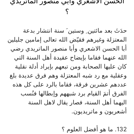
الحسن الاشعري وأبي منصور الماتريدي
؟
حدَثَ بعد مائتين ِ وستين َ سنة انتشار بدعة
المعتزلة وغيرهم فقيّض الله تعالى إمامين جليلين
أبا الحسن الاشعري وأبا منصور الماتريدي رضي
الله عنهما فقاما بإيضاح عقيدة أهل السنة التي
كان عليها الصحابة ومن تبعهم بإيراد أدلة نقلية
وعقلية مع رد شبه المعتزلة وهم فرق عديدة بلغ
عددهم عشرين فرقة، فقاما بالرد على كل هذه
الفرق أتمَ القيام برد شبههم وإبطالها فنُسب
اليهما أهل السنة، فصار يقال لاهل السنة
أشعريون و ماتريديون.
132. ما هو أفضل العلوم ؟