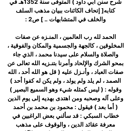
شرح سنن أبي داود ) المتوفى سنة 1352هـ في
كتابه[ إتحاف الكائنات ببيان مذهب السلف
والخلف في المتشابهات .. ] ص2 :
الحمد لله رب العالمين ، المنـزه عن صفات
المخلوقين ، كالجهة والجسمية والمكان والفوقية ،
والصلاة والسلام على سيدنا محمد ، الذي جاء
بمحو الشرك والإلحاد وأمرنا بتنـزيه الله تعالى عن
صفات العباد ، وأنـزل عليه ( قل هو الله أحد ، الله
الصمد ، لم يلد ولم يولد ، ولم يكن له كفوا أحد )
وقوله : ( ليس كمثله شيء وهو السميع البصير )
وعلى آله وصحبه ومن اهتدى بهديه إلى يوم الدين
( أما بعد ) فيقول : محمود بن محمد بن أحمد
خطاب السبكي : قد سألني بعض الراغبين في
معرفة عقائد الدين ، والوقوف على مذهب