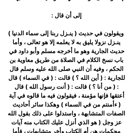
إلى أن قال :
ويقولون في حديث ( ينـزل ربنا إلى سماء الدنيا )
ينـزل نزولا يليق به لا يعلمه إلا هو تعالى ، وأما
حديث الجارية وهو ما أخرجه مسلم وأبو داود في
باب نسخ الكلام في الصلاة من طريق معاوية بن
الحكم ، وفيه أن النبي صلى الله عليه وسلم قال
للجارية : ( أين الله ؟ ) قالت : ( في السماء ) قال
: ( من أنا ؟ ) قالت : ( أنت رسول الله ) قال
أعتقها فإنها مؤمنة ، فيقولون فيه ما قالوه في آية
( ءأمنتم من في السماء ) وهكذا سائر أحاديث
الصفات المتشابهة ، واستدلوا على ذلك بقول الله
عز وجل ( هو الذي أنزل عليك الكتاب منه آيات
محكمات هن أم الكتاب وأخر متشابهات ، فأما