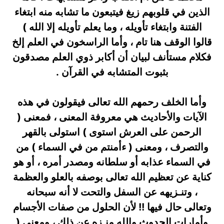
الذين في قلوبهم زيغ فيتبعون ما تشابه منه ابتغاء
الفتنة وابتغاء تأويله ، وما يعلم تأويله إلا الله )
قالوا الوقف هنا تام ، وأما الراسخون في العلم إلخ
فكلام مستأنف لبيان أن أكابر ذوي العلم مصدقون
بثبوت المتشابه في القرآن .
وأما الخلف رحمهم الله تعالى فيقولون في هذه
الآيات والأحاديث هي معروفة المعنى ، فمعنى (
الرحمن على العرش استوى ) استولى بالقهر
والتصرف ، ومعنى ( ءأمنتم من في السماء ) من
في السماء عذابه أو سلطانه ومصدر أمره ، أو هو
كناية عن تعظيم الله تعالى بوصفه بالعلو والعظمة
، وتنـزيهه عن السفل والتحت لا أنه سبحانه
وتعالى حال فيها !! لأن الحلول من صفات الأجسام
وأمارات الحدوث والله منـزه عن ذلك ، ومعنى (