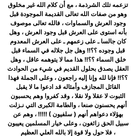
تزعمه تلك الشرذمة ، مع أن كلام الله غير مخلوق
وهو من صفات الله تعالى القديمة الموجودة قبل
وجود العرش والسماوات ، فالله تعالى موصوف
بأنه استوى على العرش قبل وجود العرش ، وهل
كان جالسا ـ على زعمهم ـ على العرش المعدوم
قبل وجوده ؟؟!! وهل جل جلاله في السماء قبل
خلق السماء ؟؟!! هذا مما لا يتوهمه عاقل ، وهل
العقل يصدق بحلول القديم في شيء من الحوادث
؟؟!! فإنا لله وإنا إليه راجعون ، وعلى الجملة فهذا
القائل المجازف وأمثاله قد ادعوا ما لا يقبل
الثبوت لا عقلا ولا نقلا ، وقد كفروا وهم يحسبون
أنهم يحسنون صنعا ، والطامة الكبرى التي نـزلت
بهؤلاء دعواهم أنهم ( سلفيون ) !!!!! ، وهم عن
سبيل الحق زائغون ، وعلى خيار المسلمين يعيبون
، فلا حول ولا قوة إلا بالله العلي العظيم