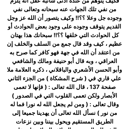
فكيف يتوهم من عنده أدنى شائبة عقل أنه يلزم
من نفي تلك الجهات عنه سبحانه وتعالى نفي
وجوده جل وعلا ؟؟!! وكيف يتصور أن الله عز وجل
القديم يتوقف وجوده على وجود بعض الحوادث أو
كل الحوادث التي خلقها ؟؟!! سبحانك هذا بهتان
عظيم ، كيف وقد قال جمع من السلف والخلف إن
من اعتقد أن الله في جهة فهو كافر كما صرح به
العراقي ، وبه قال أبو حنيفة ومالك والشافعي
وأبو الحسن الأشعري والباقلاني ، ذكره العلامة ملا
علي قاري في ( شرح المشكاة ) من الجزء الثاني
صفحة 137 ، قال الله تعالى : ( فإنها لا تعمى
الأبصار ولكن تعمى القلوب التي في الصدور )
وقال تعالى : ( ومن لم يجعل الله له نورا فما له
من نور ) نسأل الله تعالى أن يهدينا جميعا إلى
الطريق المستقيم ويحول بيننا وبين نزعات