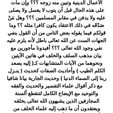
الأعمال الدينية وتبين منه زوجه ؟؟؟ وإن مات
على هذه الحال قبل أن يتوب لا يغسل ولا يصلى
عليه ولا يدفن في مقابر المسلمين ؟؟؟ وهل مَنْ
صَدّقَه في ذلك الاعتقاد يكون كافرا مثله ؟؟ وما
قولكم فيما يقوله بعض الناس من أن القول بنفي
الجهات الست عن الله تعالى باطل لأنه يلزم عليه
نفي وجود الله تعالى ؟؟؟ أفيدونا مأجورين مع
بيان مذهب السلف والخلف في هاتين الآيتين
ونحوهما من الآيات المتشابهات كـ( إليه يصعد
الكلم الطيب ) وأحاديث الصفات كحديث ( ينـزل
ربنا إلى السماء الدنيا ) وحديث الجارية بيانا شافيا
مع ذكر أقوال علماء التفسير والحديث والفقه
والتوحيد مع الإيضاح الكامل لتنقطع ألسنة
المجازفين الذين يشبهون الله تعالى بخلقه
ويعتقدون أن ما ذهب إليه علماء الخلف من