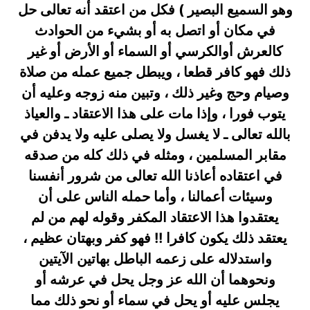
وهو السميع البصير ) فكل من اعتقد أنه تعالى حل
في مكان أو اتصل به أو بشيء من الحوادث
كالعرش أوالكرسي أو السماء أو الأرض أو غير
ذلك فهو كافر قطعا ، ويبطل جميع عمله من صلاة
وصيام وحج وغير ذلك ، وتبين منه زوجه وعليه أن
يتوب فورا ، وإذا مات على هذا الاعتقاد ـ والعياذ
بالله تعالى ـ لا يغسل ولا يصلى عليه ولا يدفن في
مقابر المسلمين ، ومثله في ذلك كله من صدقه
في اعتقاده أعاذنا الله تعالى من شرور أنفسنا
وسيئات أعمالنا ، وأما حمله الناس على أن
يعتقدوا هذا الاعتقاد المكفر وقوله لهم من لم
يعتقد ذلك يكون كافرا !! فهو كفر وبهتان عظيم ،
واستدلاله على زعمه الباطل بهاتين الآيتين
ونحوهما أن الله عز وجل يحل في عرشه أو
يجلس عليه أو يحل في سماء أو نحو ذلك مما